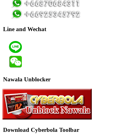
Line and Wechat
Nawala Unblocker
Download Cyberbola Toolbar