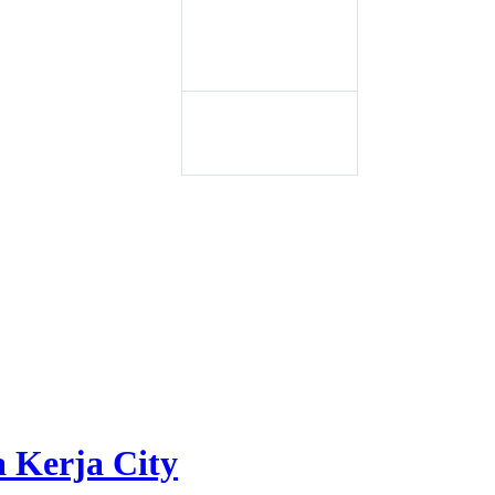
 Kerja City