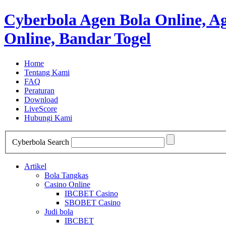
Cyberbola Agen Bola Online, Ag
Online, Bandar Togel
Home
Tentang Kami
FAQ
Peraturan
Download
LiveScore
Hubungi Kami
Cyberbola Search
Artikel
Bola Tangkas
Casino Online
IBCBET Casino
SBOBET Casino
Judi bola
IBCBET