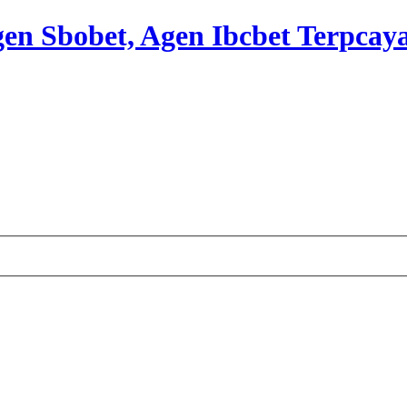
en Sbobet, Agen Ibcbet Terpcaya