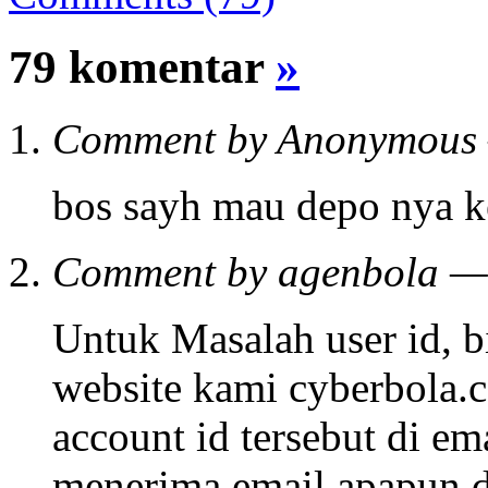
79 komentar
»
Comment by Anonymous
bos sayh mau depo nya k
Comment by agenbola —
Untuk Masalah user id, b
website kami cyberbola.
account id tersebut di em
menerima email apapun 