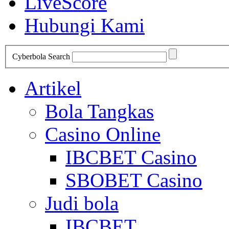
LiveScore
Hubungi Kami
Cyberbola Search
Artikel
Bola Tangkas
Casino Online
IBCBET Casino
SBOBET Casino
Judi bola
IBCBET