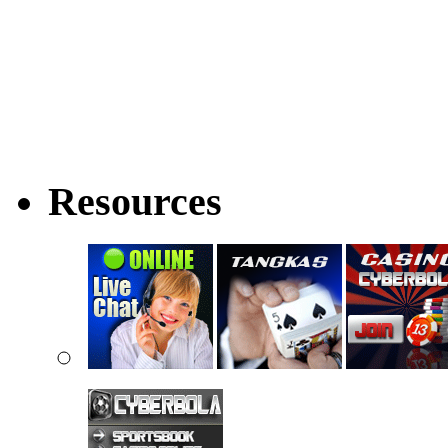
Resources