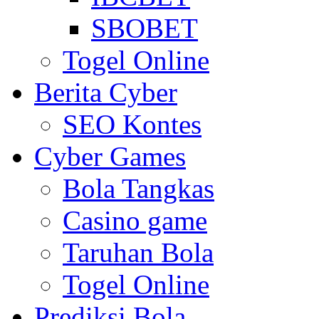
SBOBET
Togel Online
Berita Cyber
SEO Kontes
Cyber Games
Bola Tangkas
Casino game
Taruhan Bola
Togel Online
Prediksi Bola