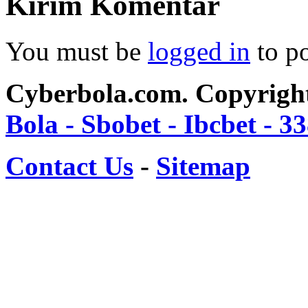
Kirim Komentar
You must be
logged in
to p
Cyberbola.com. Copyrig
Bola - Sbobet - Ibcbet - 3
Contact Us
-
Sitemap