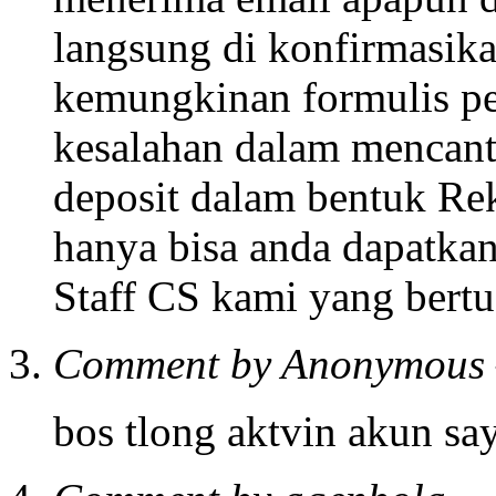
langsung di konfirmasik
kemungkinan formulis pe
kesalahan dalam mencan
deposit dalam bentuk Re
hanya bisa anda dapatkan
Staff CS kami yang bertu
Comment by Anonymous
bos tlong aktvin akun sa