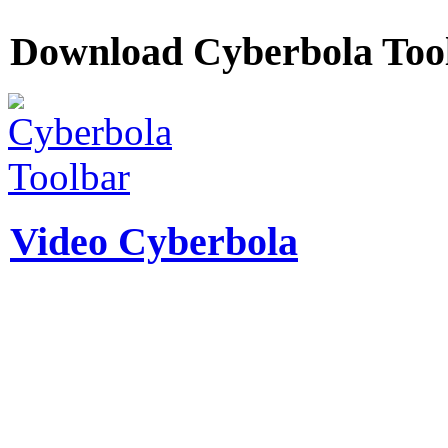
Download Cyberbola Too
Video Cyberbola