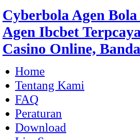
Cyberbola Agen Bola 
Agen Ibcbet Terpcaya
Casino Online, Banda
Home
Tentang Kami
FAQ
Peraturan
Download