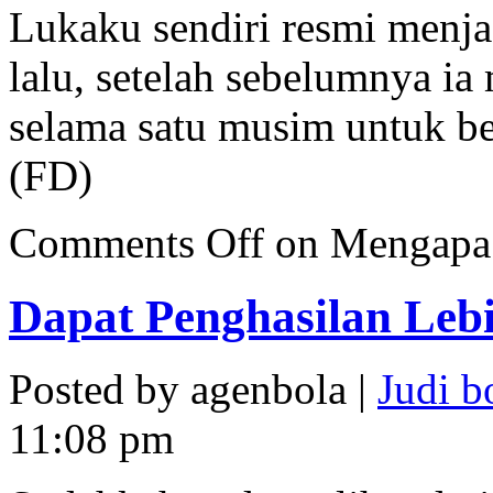
Lukaku sendiri resmi menj
lalu, setelah sebelumnya i
selama satu musim untuk b
(FD)
Comments Off
on Mengapa 
Dapat Penghasilan Lebi
Posted by agenbola |
Judi b
11:08 pm