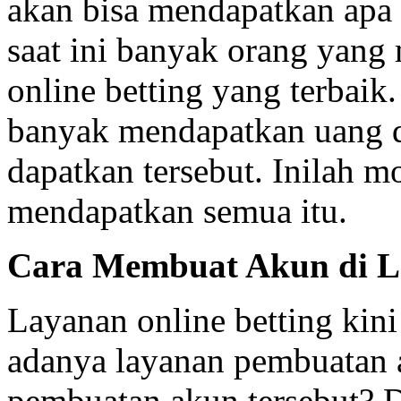
akan bisa mendapatkan apa
saat ini banyak orang yan
online betting yang terbaik
banyak mendapatkan uang 
dapatkan tersebut. Inilah 
mendapatkan semua itu.
Cara Membuat Akun di La
Layanan online betting ki
adanya layanan pembuatan a
pembuatan akun tersebut? 