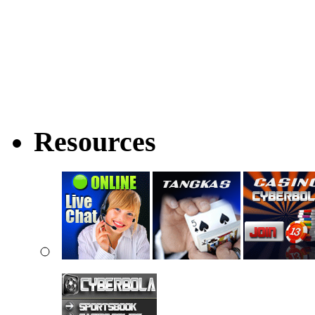
Resources