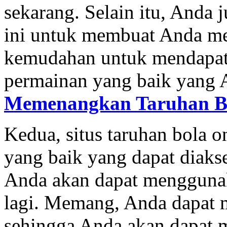
sekarang. Selain itu, Anda
ini untuk membuat Anda m
kemudahan untuk mendapat
permainan yang baik yang 
Memenangkan Taruhan Bo
Kedua, situs taruhan bola o
yang baik yang dapat diaks
Anda akan dapat menggunaka
lagi. Memang, Anda dapat m
sehingga Anda akan dapat m