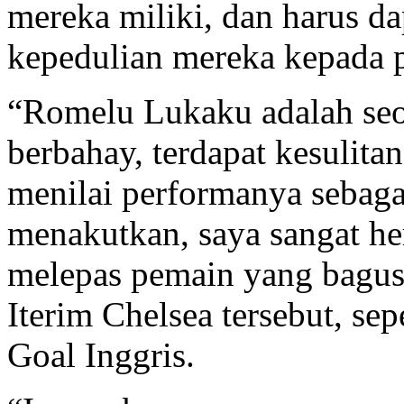
mereka miliki, dan harus da
kepedulian mereka kepada 
“Romelu Lukaku adalah seor
berbahay, terdapat kesulita
menilai performanya sebaga
menakutkan, saya sangat h
melepas pemain yang bagus 
Iterim Chelsea tersebut, sep
Goal Inggris.