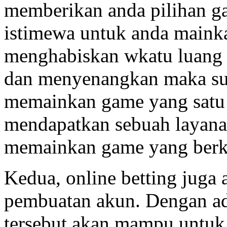
memberikan anda pilihan ga
istimewa untuk anda mainka
menghabiskan wkatu luang 
dan menyenangkan maka sud
memainkan game yang satu 
mendapatkan sebuah layanan
memainkan game yang berku
Kedua, online betting juga
pembuatan akun. Dengan ad
tersebut akan mampu untu