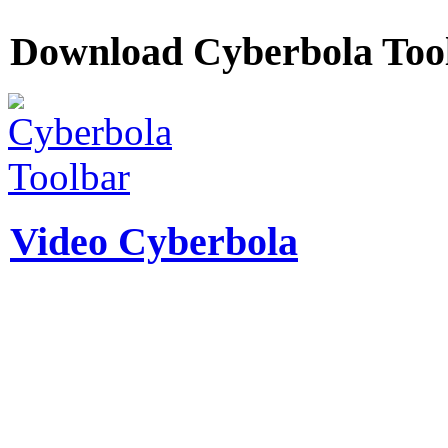
Download Cyberbola Too
Video Cyberbola