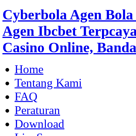
Cyberbola Agen Bola 
Agen Ibcbet Terpcaya
Casino Online, Banda
Home
Tentang Kami
FAQ
Peraturan
Download