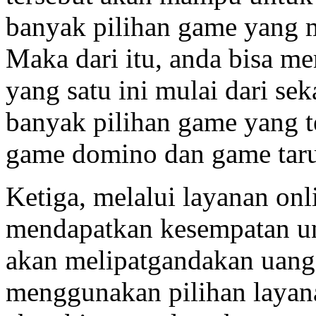
banyak pilihan game yang 
Maka dari itu, anda bisa 
yang satu ini mulai dari s
banyak pilihan game yang te
game domino dan game taru
Ketiga, melalui layanan onli
mendapatkan kesempatan u
akan melipatgandakan uang 
menggunakan pilihan layan