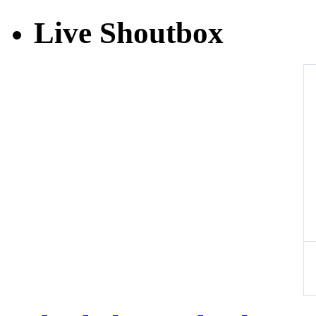
Live Shoutbox