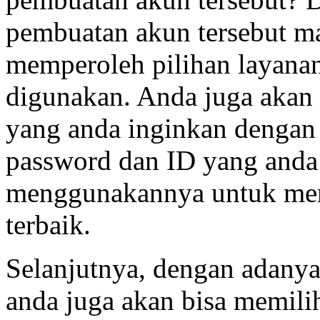
pembuatan akun tersebut 
memperoleh pilihan layanan
digunakan. Anda juga aka
yang anda inginkan denga
password dan ID yang anda 
menggunakannya untuk me
terbaik.
Selanjutnya, dengan adanya 
anda juga akan bisa memil