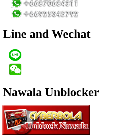
Line and Wechat
Nawala Unblocker