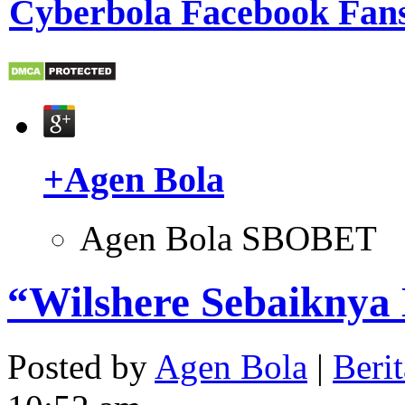
Cyberbola Facebook Fan
+Agen Bola
Agen Bola SBOBET
“Wilshere Sebaiknya 
Posted by
Agen Bola
|
Beri