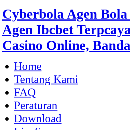
Cyberbola Agen Bola 
Agen Ibcbet Terpcaya
Casino Online, Banda
Home
Tentang Kami
FAQ
Peraturan
Download