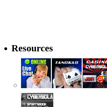
Resources