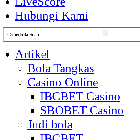
LiveScore
Hubungi Kami
Cyberbola Search
Artikel
Bola Tangkas
Casino Online
IBCBET Casino
SBOBET Casino
Judi bola
IBCBET