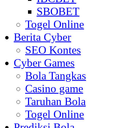
SBOBET
Togel Online
Berita Cyber
SEO Kontes
Cyber Games
Bola Tangkas
Casino game
Taruhan Bola
Togel Online
Prediksi Bola