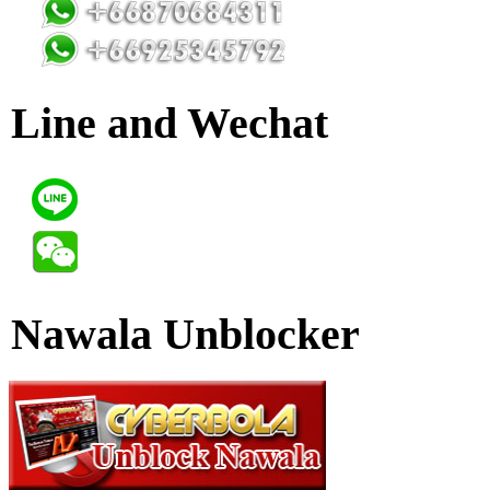
Line and Wechat
Nawala Unblocker