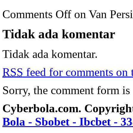
Comments Off
on Van Persi
Tidak ada komentar
Tidak ada komentar.
RSS
feed for comments on t
Sorry, the comment form is c
Cyberbola.com. Copyrig
Bola - Sbobet - Ibcbet - 3