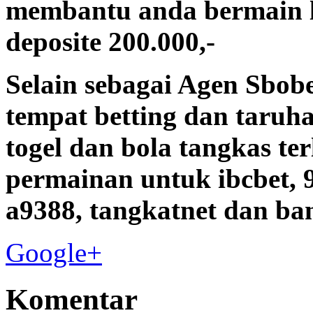
membantu anda bermain 
deposite 200.000,-
Selain sebagai Agen Sbob
tempat betting dan taruhan
togel dan bola tangkas te
permainan untuk ibcbet, 
a9388, tangkatnet dan ban
Google+
Komentar