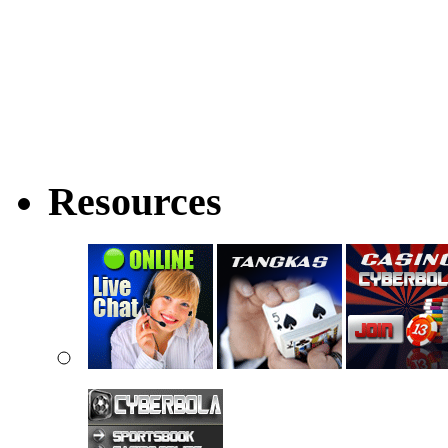
Resources