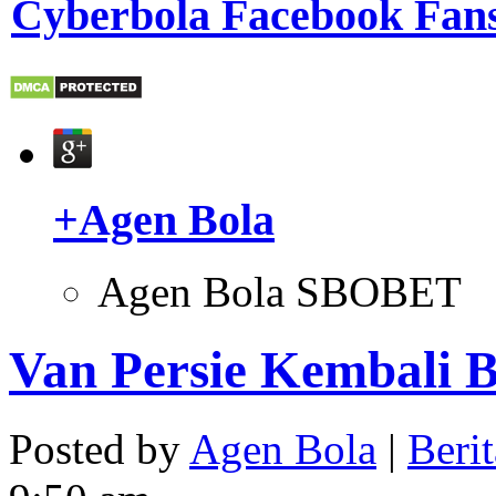
Cyberbola Facebook Fan
+Agen Bola
Agen Bola SBOBET
Van Persie Kembali B
Posted by
Agen Bola
|
Beri