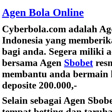
Agen Bola Online
Cyberbola.com adalah Ag
Indonesia yang memberik
bagi anda. Segera miliki 
bersama Agen
Sbobet
resm
membantu anda bermain 
deposite 200.000,-
Selain sebagai Agen Sbob
tempat betting dan taruhan