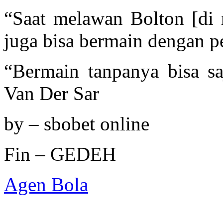
“Saat melawan Bolton [di
juga bisa bermain dengan p
“Bermain tanpanya bisa saj
Van Der Sar
by – sbobet online
Fin – GEDEH
Agen Bola