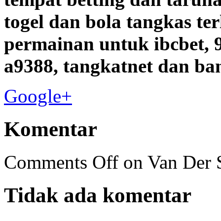
togel dan bola tangkas te
permainan untuk ibcbet, 
a9388, tangkatnet dan ban
Google+
Komentar
Comments Off
on Van Der 
Tidak ada komentar