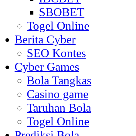
SBOBET
Togel Online
Berita Cyber
SEO Kontes
Cyber Games
Bola Tangkas
Casino game
Taruhan Bola
Togel Online
Prediksi Bola