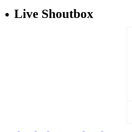
Live Shoutbox