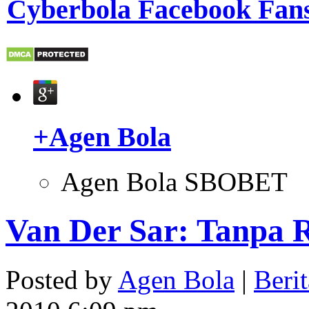
Cyberbola Facebook Fan
+Agen Bola
Agen Bola SBOBET
Van Der Sar: Tanpa 
Posted by
Agen Bola
|
Beri