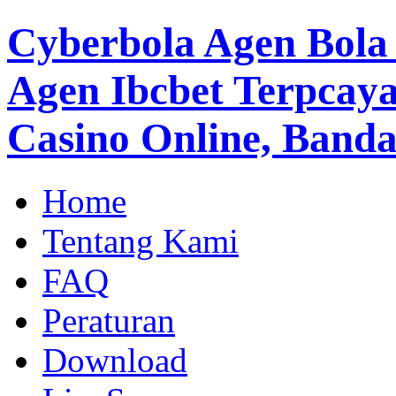
Cyberbola Agen Bola 
Agen Ibcbet Terpcaya
Casino Online, Banda
Home
Tentang Kami
FAQ
Peraturan
Download