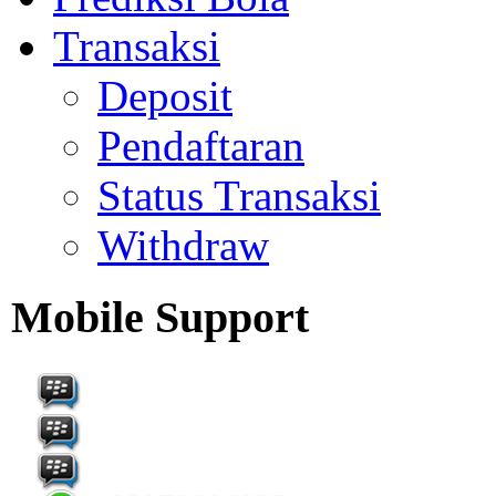
Transaksi
Deposit
Pendaftaran
Status Transaksi
Withdraw
Mobile Support