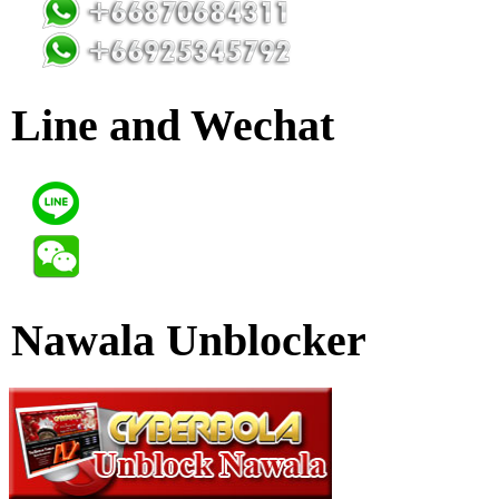
Line and Wechat
Nawala Unblocker