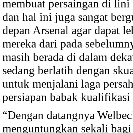
membuat persaingan di lini
dan hal ini juga sangat berg
depan Arsenal agar dapat l
mereka dari pada sebelumny
masih berada di dalam deka
sedang berlatih dengan skua
untuk menjalani laga persah
persiapan babak kualifikasi
“Dengan datangnya Welbeck
menguntungkan sekali bagi 