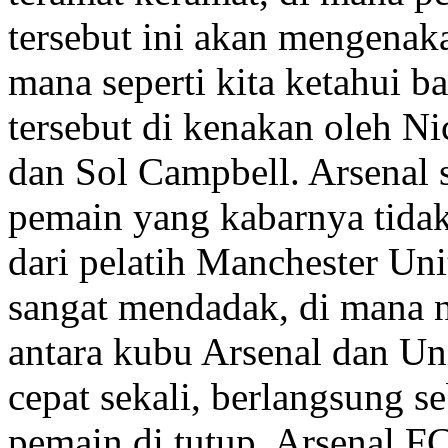
tersebut ini akan mengenak
mana seperti kita ketahui
tersebut di kenakan oleh N
dan Sol Campbell. Arsenal 
pemain yang kabarnya tidak
dari pelatih Manchester Uni
sangat mendadak, di mana n
antara kubu Arsenal dan Un
cepat sekali, berlangsung s
pemain di tutup, Arsenal F