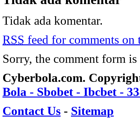
Tidak ada komentar.
RSS
feed for comments on t
Sorry, the comment form is c
Cyberbola.com. Copyrig
Bola - Sbobet - Ibcbet - 3
Contact Us
-
Sitemap