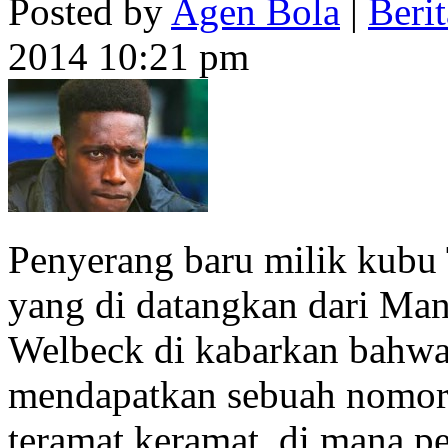
Posted by
Agen Bola
|
Beri
2014 10:21 pm
Penyerang baru milik kubu
yang di datangkan dari Ma
Welbeck di kabarkan bahwa p
mendapatkan sebuah nomor
teramat keramat, di mana p