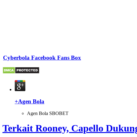
Cyberbola Facebook Fans Box
+Agen Bola
Agen Bola SBOBET
Terkait Rooney, Capello Dukun