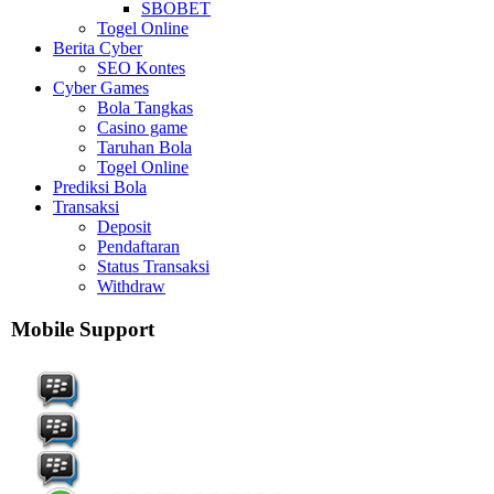
SBOBET
Togel Online
Berita Cyber
SEO Kontes
Cyber Games
Bola Tangkas
Casino game
Taruhan Bola
Togel Online
Prediksi Bola
Transaksi
Deposit
Pendaftaran
Status Transaksi
Withdraw
Mobile Support