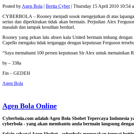
Posted by
Agen Bola
|
Berita Cyber
| Thursday 15 April 2010 10:54 
CYBERBOLA – Rooney menjadi sosok mengejutkan di atas lapangan O
serius dan diperkirakan tidak akan bermain. Perjudian Alex Fergus
masalah dan tampak kesulitan berduel.
Rooney yang pekan lalu absen kala United bermain imbang dengan
Capello mengaku tidak terganggu dengan keputusan Ferguson tersebu
“Saya memahami 100 persen keputusan Sir Alex untuk memainkan Roo
by – 338a
Fin – GEDEH
Agen Bola
Agen Bola Online
Cyberbola.com adalah Agen Bola Sbobet Tepercaya Indonesia ya
cyberbola - yang akan membantu anda bermain langsung dengan 
Selain sebagai Agen Sbobet - cyberbola merupakan tempat betting