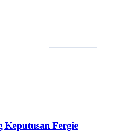
g Keputusan Fergie