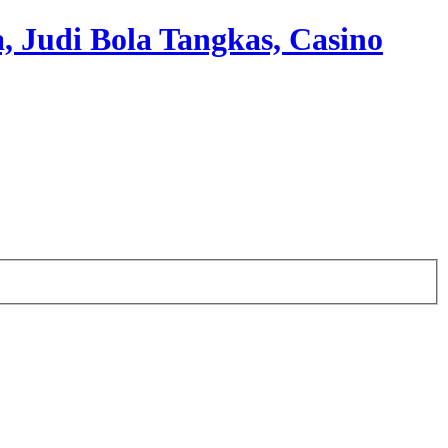
, Judi Bola Tangkas, Casino