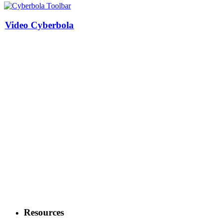
Video Cyberbola
Resources