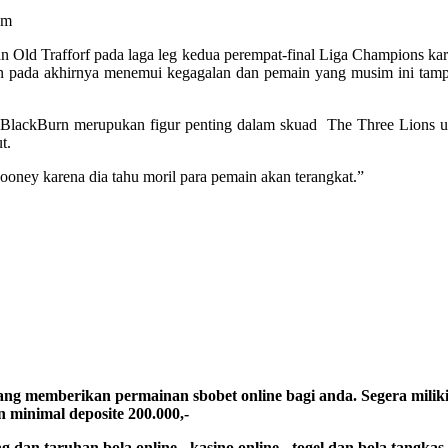
am
ld Trafforf pada laga leg kedua perempat-final Liga Champions kar
on pada akhirnya menemui kegagalan dan pemain yang musim ini tampi
 BlackBurn merupukan figur penting dalam skuad
The Three Lions u
t.
ney karena dia tahu moril para pemain akan terangkat.”
ng memberikan permainan sbobet online bagi anda. Segera miliki
minimal deposite 200.000,-
 dan taruhan bola online - kasino online - togel dan bola tangka