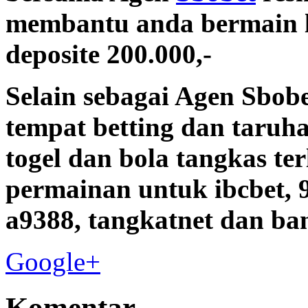
membantu anda bermain 
deposite 200.000,-
Selain sebagai Agen Sbob
tempat betting dan taruhan
togel dan bola tangkas te
permainan untuk ibcbet, 
a9388, tangkatnet dan ban
Google+
Komentar