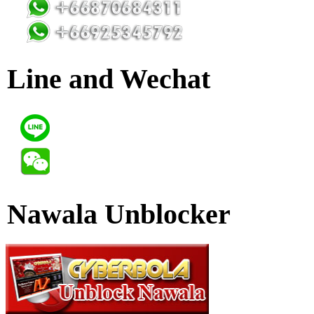
Line and Wechat
Nawala Unblocker