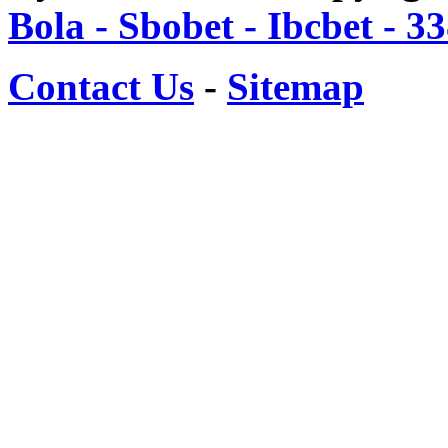
Bola - Sbobet - Ibcbet - 3
Contact Us
-
Sitemap