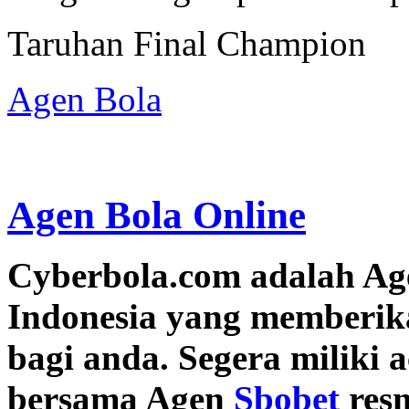
Taruhan Final Champion
Agen Bola
Agen Bola Online
Cyberbola.com adalah Ag
Indonesia yang memberik
bagi anda. Segera miliki 
bersama Agen
Sbobet
resm