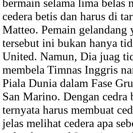
bermain selama lima belas
cedera betis dan harus di ta
Matteo. Pemain gelandang 
tersebut ini bukan hanya t
United. Namun, Dia juag tid
membela Timnas Inggris nan
Piala Dunia dalam Fase Gr
San Marino. Dengan cedra b
ternyata harus membuat cede
jelas melihat cedera apa se