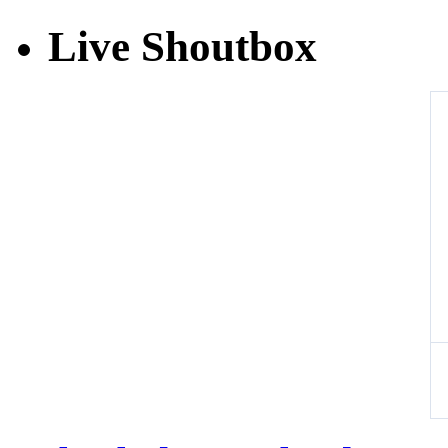
Live Shoutbox