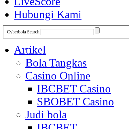
LiveScore
Hubungi Kami
Cyberbola Search
Artikel
Bola Tangkas
Casino Online
IBCBET Casino
SBOBET Casino
Judi bola
IBCBET