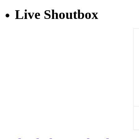
Live Shoutbox