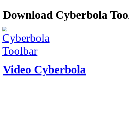
Download Cyberbola Too
Video Cyberbola