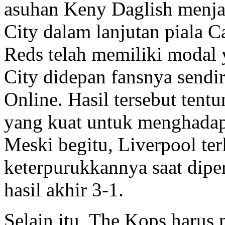
asuhan Keny Daglish menj
City dalam lanjutan piala 
Reds telah memiliki modal
City didepan fansnya sendi
Online. Hasil tersebut ten
yang kuat untuk menghadap
Meski begitu, Liverpool ter
keterpurukkannya saat dip
hasil akhir 3-1.
Selain itu, The Kops harus