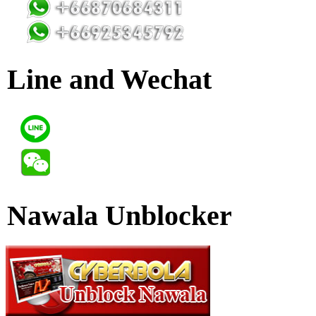
Line and Wechat
Nawala Unblocker