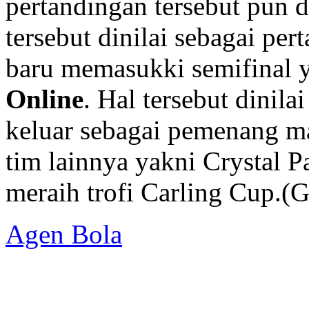
pertandingan tersebut pun d
tersebut dinilai sebagai per
baru memasukki semifinal y
Online
. Hal tersebut dinil
keluar sebagai pemenang 
tim lainnya yakni Crystal P
meraih trofi Carling Cup.(
Agen Bola