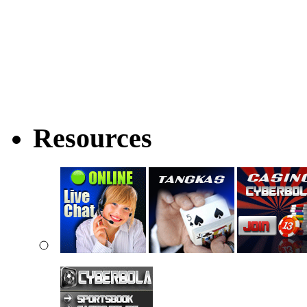
Resources