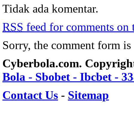
Tidak ada komentar.
RSS
feed for comments on t
Sorry, the comment form is c
Cyberbola.com. Copyrig
Bola - Sbobet - Ibcbet - 3
Contact Us
-
Sitemap