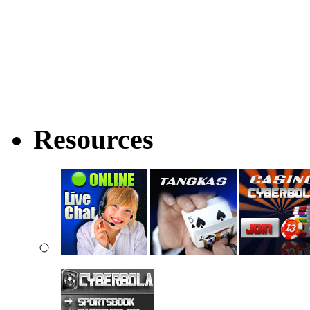
Resources