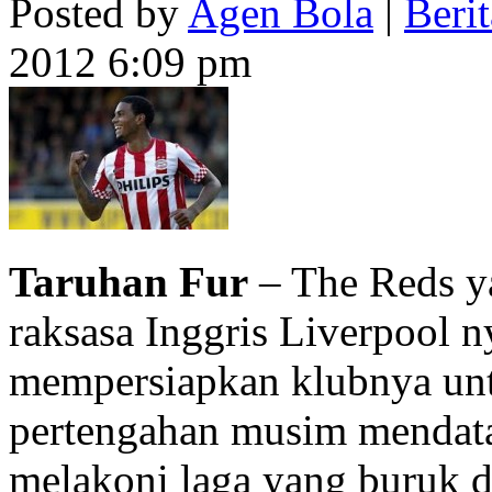
Posted by
Agen Bola
|
Beri
2012 6:09 pm
Taruhan Fur
– The Reds y
raksasa Inggris Liverpool n
mempersiapkan klubnya unt
pertengahan musim mendata
melakoni laga yang buruk d