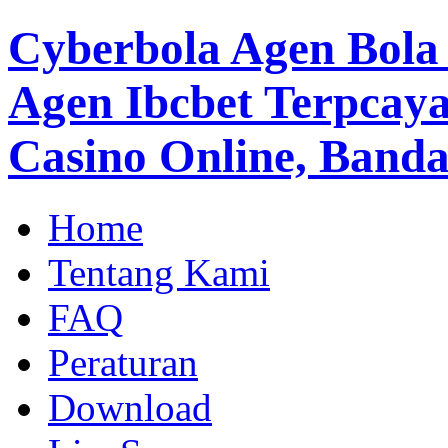
Cyberbola Agen Bola 
Agen Ibcbet Terpcaya
Casino Online, Banda
Home
Tentang Kami
FAQ
Peraturan
Download