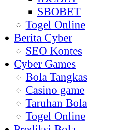
SBOBET
Togel Online
Berita Cyber
SEO Kontes
Cyber Games
Bola Tangkas
Casino game
Taruhan Bola
Togel Online
Prediksi Bola