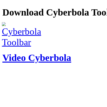
Download Cyberbola Too
Video Cyberbola