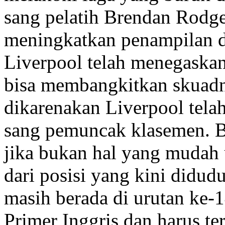
sang pelatih Brendan Rodger
meningkatkan penampilan d
Liverpool telah menegaska
bisa membangkitkan skuadn
dikarenakan Liverpool tela
sang pemuncak klasemen. 
jika bukan hal yang mudah
dari posisi yang kini didud
masih berada di urutan ke-
Primer Inggris dan harus te