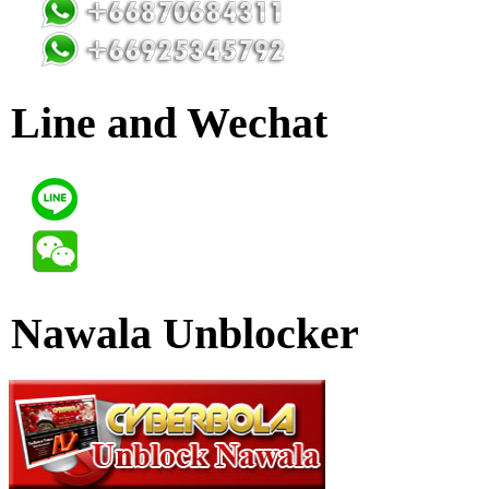
Line and Wechat
Nawala Unblocker