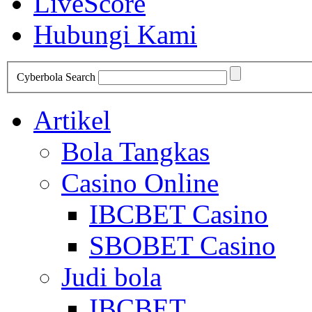
LiveScore
Hubungi Kami
Cyberbola Search
Artikel
Bola Tangkas
Casino Online
IBCBET Casino
SBOBET Casino
Judi bola
IBCBET