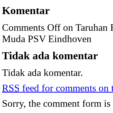
Komentar
Comments Off
on Taruhan 
Muda PSV Eindhoven
Tidak ada komentar
Tidak ada komentar.
RSS
feed for comments on t
Sorry, the comment form is c