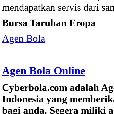
mendapatkan servis dari sa
Bursa Taruhan Eropa
Agen Bola
Agen Bola Online
Cyberbola.com adalah Ag
Indonesia yang memberik
bagi anda. Segera miliki 