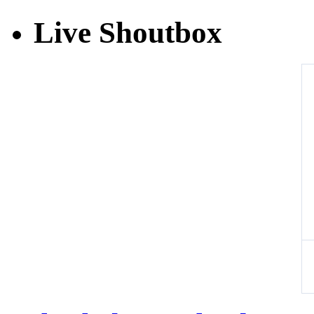
Live Shoutbox