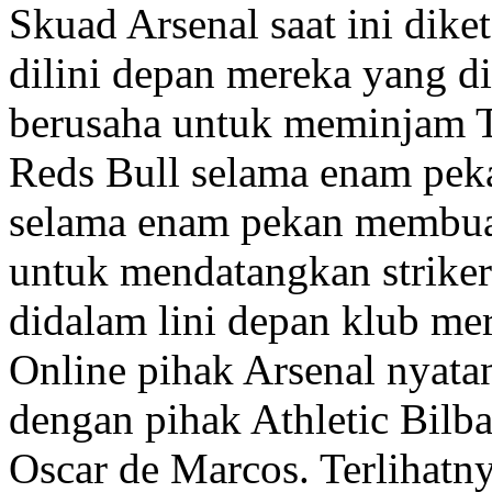
Skuad Arsenal saat ini dik
dilini depan mereka yang d
berusaha untuk meminjam T
Reds Bull selama enam pe
selama enam pekan membua
untuk mendatangkan striker
didalam lini depan klub m
Online pihak Arsenal nyat
dengan pihak Athletic Bilba
Oscar de Marcos. Terlihatn