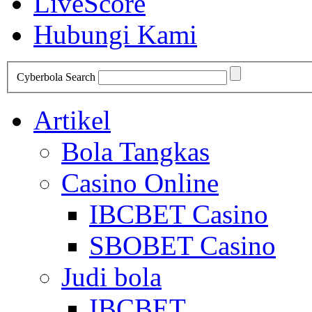
LiveScore
Hubungi Kami
Cyberbola Search
Artikel
Bola Tangkas
Casino Online
IBCBET Casino
SBOBET Casino
Judi bola
IBCBET