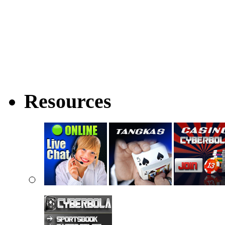
Resources