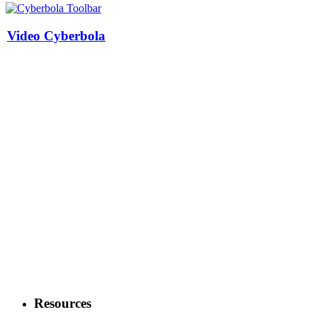
Video Cyberbola
Resources