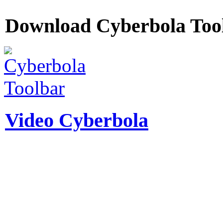
Download Cyberbola Too
Video Cyberbola