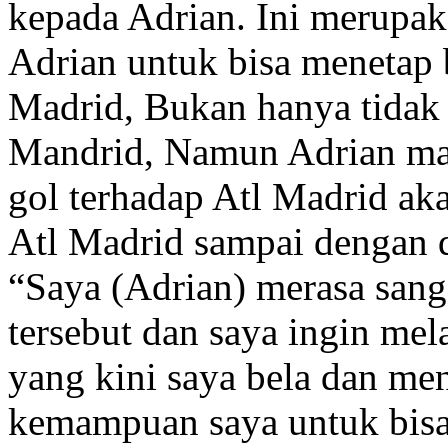
kepada Adrian. Ini merupak
Adrian untuk bisa menetap 
Madrid, Bukan hanya tidak 
Mandrid, Namun Adrian mas
gol terhadap Atl Madrid ak
Atl Madrid sampai dengan 
“Saya (Adrian) merasa san
tersebut dan saya ingin me
yang kini saya bela dan me
kemampuan saya untuk bisa