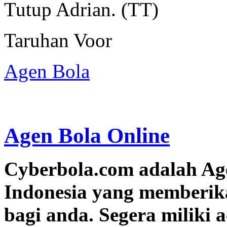
Tutup Adrian. (TT)
Taruhan Voor
Agen Bola
Agen Bola Online
Cyberbola.com adalah Ag
Indonesia yang memberik
bagi anda. Segera miliki 