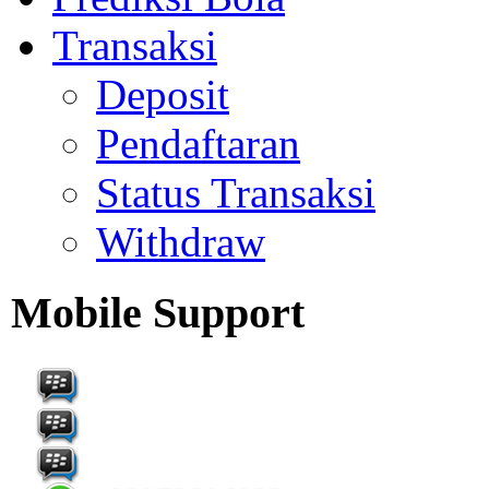
Transaksi
Deposit
Pendaftaran
Status Transaksi
Withdraw
Mobile Support