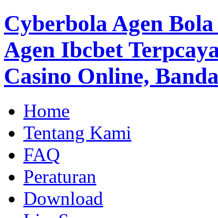
Cyberbola Agen Bola 
Agen Ibcbet Terpcaya
Casino Online, Banda
Home
Tentang Kami
FAQ
Peraturan
Download