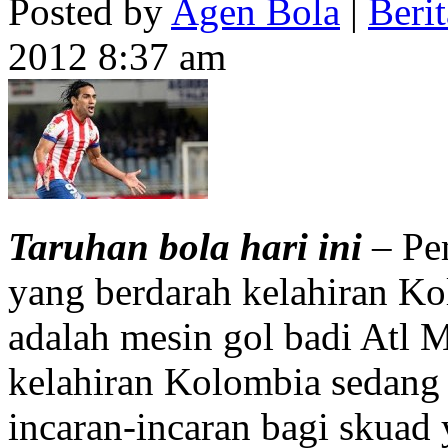
Posted by
Agen Bola
|
Beri
2012 8:37 am
Taruhan bola hari ini
– Pe
yang berdarah kelahiran K
adalah mesin gol badi Atl M
kelahiran Kolombia sedang
incaran-incaran bagi skuad