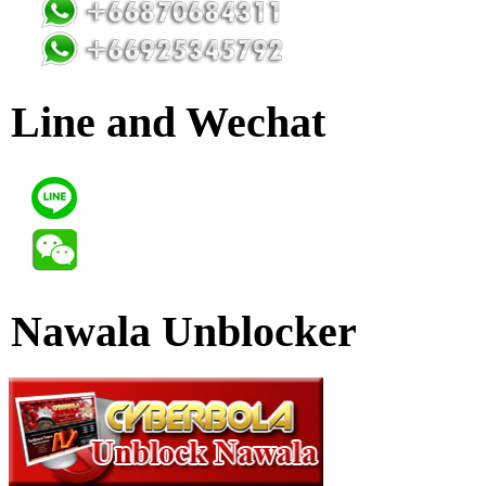
Line and Wechat
Nawala Unblocker