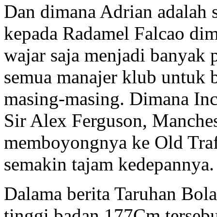
Dan dimana Adrian adalah s
kepada Radamel Falcao dima
wajar saja menjadi banyak 
semua manajer klub untuk
masing-masing. Dimana Inc
Sir Alex Ferguson, Manches
memboyongnya ke Old Traff
semakin tajam kedepannya.
Dalama berita Taruhan Bola
tinggi badan 177Cm tersebut