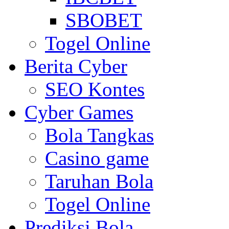
SBOBET
Togel Online
Berita Cyber
SEO Kontes
Cyber Games
Bola Tangkas
Casino game
Taruhan Bola
Togel Online
Prediksi Bola