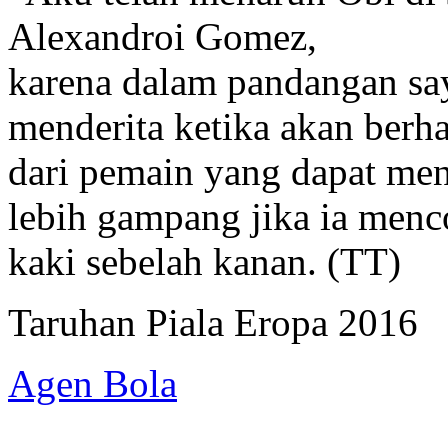
Alexandroi Gomez,
karena dalam pandangan say
menderita ketika akan berh
dari pemain yang dapat me
lebih gampang jika ia me
kaki sebelah kanan. (TT)
Taruhan Piala Eropa 2016
Agen Bola