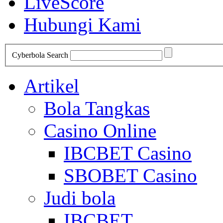
LiveScore
Hubungi Kami
Cyberbola Search
Artikel
Bola Tangkas
Casino Online
IBCBET Casino
SBOBET Casino
Judi bola
IBCBET