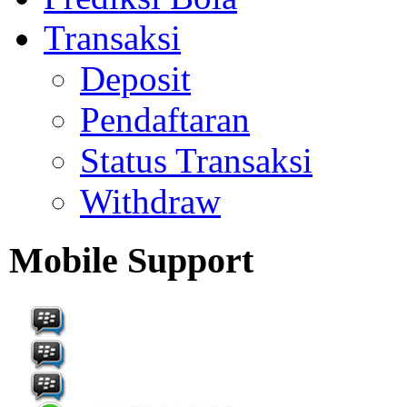
Transaksi
Deposit
Pendaftaran
Status Transaksi
Withdraw
Mobile Support