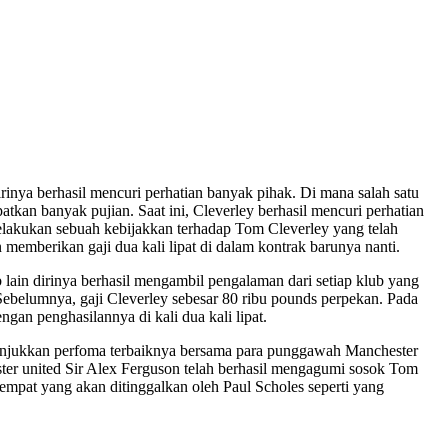
inya berhasil mencuri perhatian banyak pihak. Di mana salah satu
kan banyak pujian. Saat ini, Cleverley berhasil mencuri perhatian
melakukan sebuah kebijakkan terhadap Tom Cleverley yang telah
memberikan gaji dua kali lipat di dalam kontrak barunya nanti.
 lain dirinya berhasil mengambil pengalaman dari setiap klub yang
. Sebelumnya, gaji Cleverley sebesar 80 ribu pounds perpekan. Pada
an penghasilannya di kali dua kali lipat.
menunjukkan perfoma terbaiknya bersama para punggawah Manchester
hester united Sir Alex Ferguson telah berhasil mengagumi sosok Tom
mpat yang akan ditinggalkan oleh Paul Scholes seperti yang