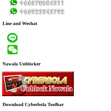
Line and Wechat
Nawala Unblocker
Download Cyberbola Toolbar