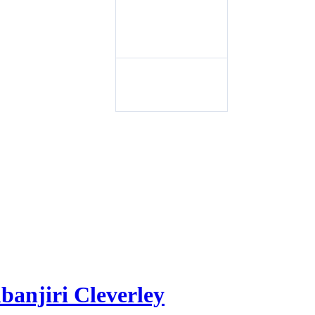
banjiri Cleverley