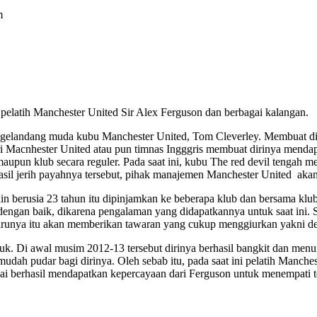
m
elatih Manchester United Sir Alex Ferguson dan berbagai kalangan.
tu gelandang muda kubu Manchester United, Tom Cleverley. Membuat dir
 Macnhester United atau pun timnas Ingggris membuat dirinya mendapat
aupun klub secara reguler. Pada saat ini, kubu The red devil tengah 
sil jerih payahnya tersebut, pihak manajemen Manchester United akan 
in berusia 23 tahun itu dipinjamkan ke beberapa klub dan bersama klub
pil dengan baik, dikarena pengalaman yang didapatkannya untuk saat ini
arunya itu akan memberikan tawaran yang cukup menggiurkan yakni deng
puruk. Di awal musim 2012-13 tersebut dirinya berhasil bangkit dan 
k mudah pudar bagi dirinya. Oleh sebab itu, pada saat ini pelatih Manc
ai berhasil mendapatkan kepercayaan dari Ferguson untuk menempati te