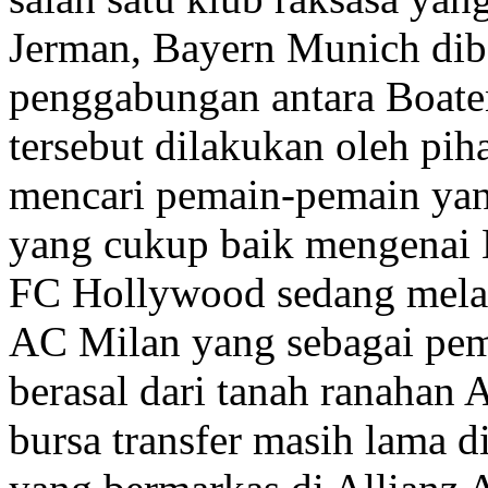
Jerman, Bayern Munich dib
penggabungan antara Boate
tersebut dilakukan oleh pi
mencari pemain-pemain yang
yang cukup baik mengenai B
FC Hollywood sedang mela
AC Milan yang sebagai pem
berasal dari tanah ranahan 
bursa transfer masih lama 