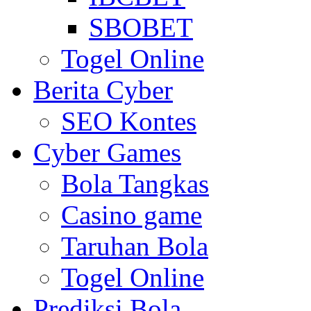
SBOBET
Togel Online
Berita Cyber
SEO Kontes
Cyber Games
Bola Tangkas
Casino game
Taruhan Bola
Togel Online
Prediksi Bola