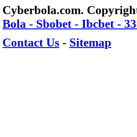
Cyberbola.com. Copyrig
Bola - Sbobet - Ibcbet - 3
Contact Us
-
Sitemap