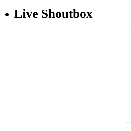
Live Shoutbox