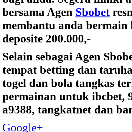
bersama Agen
Sbobet
resm
membantu anda bermain 
deposite 200.000,-
Selain sebagai Agen Sbob
tempat betting dan taruhan
togel dan bola tangkas te
permainan untuk ibcbet, 
a9388, tangkatnet dan ban
Google+