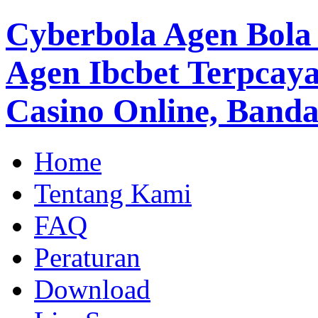
Cyberbola Agen Bola 
Agen Ibcbet Terpcaya
Casino Online, Banda
Home
Tentang Kami
FAQ
Peraturan
Download