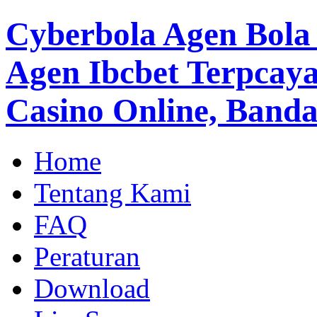
Cyberbola Agen Bola 
Agen Ibcbet Terpcaya
Casino Online, Banda
Home
Tentang Kami
FAQ
Peraturan
Download