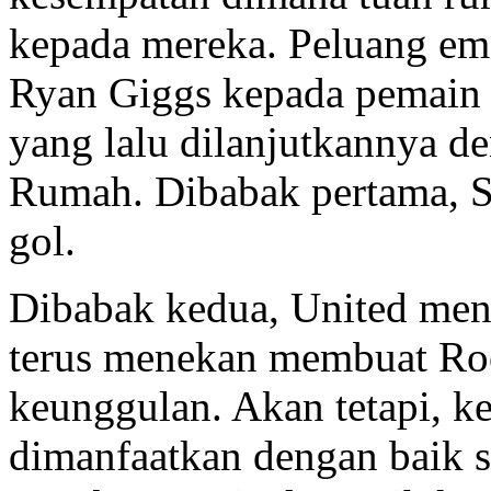
kepada mereka. Peluang ema
Ryan Giggs kepada pemain 
yang lalu dilanjutkannya 
Rumah. Dibabak pertama, S
gol.
Dibabak kedua, United men
terus menekan membuat R
keunggulan. Akan tetapi, k
dimanfaatkan dengan baik s