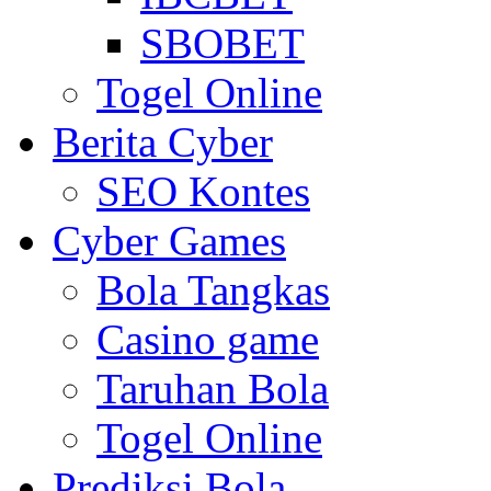
SBOBET
Togel Online
Berita Cyber
SEO Kontes
Cyber Games
Bola Tangkas
Casino game
Taruhan Bola
Togel Online
Prediksi Bola