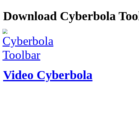
Download Cyberbola Too
Video Cyberbola