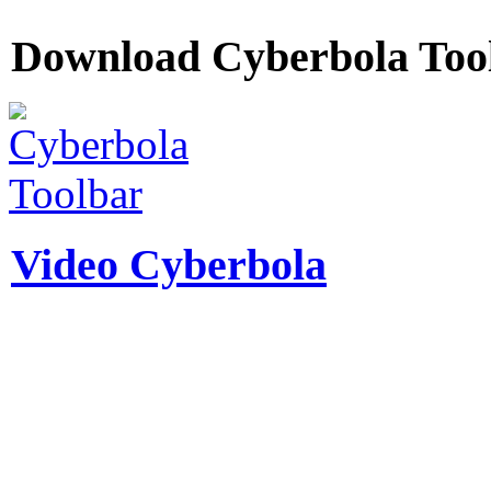
Download Cyberbola Too
Video Cyberbola