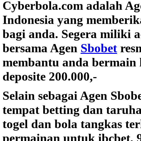
Cyberbola.com adalah Ag
Indonesia yang memberik
bagi anda. Segera miliki 
bersama Agen
Sbobet
resm
membantu anda bermain 
deposite 200.000,-
Selain sebagai Agen Sbob
tempat betting dan taruhan
togel dan bola tangkas te
permainan untuk ibcbet, 