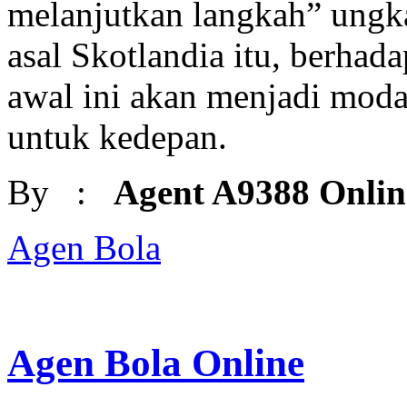
melanjutkan langkah” ungk
asal Skotlandia itu, berhad
awal ini akan menjadi moda
untuk kedepan.
By :
Agent A9388 Onlin
Agen Bola
Agen Bola Online