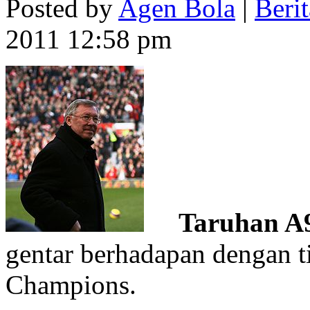
Posted by
Agen Bola
|
Beri
2011 12:58 pm
Taruhan A
gentar berhadapan dengan ti
Champions.