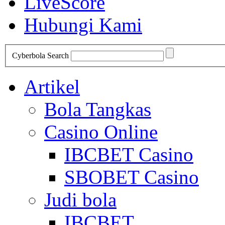
LiveScore
Hubungi Kami
Cyberbola Search
Artikel
Bola Tangkas
Casino Online
IBCBET Casino
SBOBET Casino
Judi bola
IBCBET