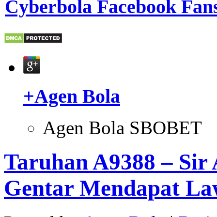
Cyberbola Facebook Fan
+Agen Bola
Agen Bola SBOBET
Taruhan A9388 – Sir
Gentar Mendapat La