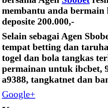
membantu anda bermain 
deposite 200.000,-
Selain sebagai Agen Sbob
tempat betting dan taruhan
togel dan bola tangkas te
permainan untuk ibcbet, 
a9388, tangkatnet dan ban
Google+