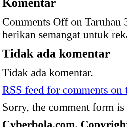
Komentar
Comments Off
on Taruhan 
berikan semangat untuk re
Tidak ada komentar
Tidak ada komentar.
RSS
feed for comments on t
Sorry, the comment form is c
Cyberbola.com. Copyrig