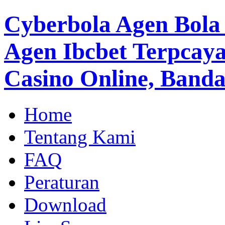
Cyberbola Agen Bola 
Agen Ibcbet Terpcaya
Casino Online, Banda
Home
Tentang Kami
FAQ
Peraturan
Download