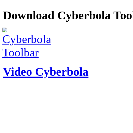
Download Cyberbola Too
Video Cyberbola