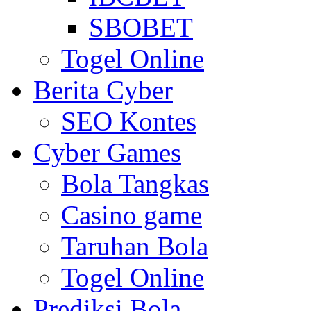
SBOBET
Togel Online
Berita Cyber
SEO Kontes
Cyber Games
Bola Tangkas
Casino game
Taruhan Bola
Togel Online
Prediksi Bola