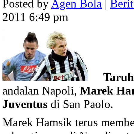
Posted by
Agen Bola
|
Beri
2011 6:49 pm
Taruh
andalan Napoli,
Marek Ha
Juventus
di San Paolo.
Marek Hamsik terus member