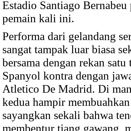
Estadio Santiago Bernabeu 
pemain kali ini.
Performa dari gelandang ser
sangat tampak luar biasa se
bersama dengan rekan satu t
Spanyol kontra dengan jawa
Atletico De Madrid. Di man
kedua hampir membuahkan s
sayangkan sekali bahwa ten
membentur tiang gawang, m