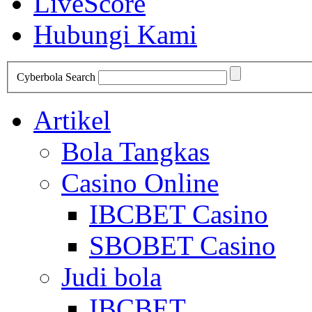
LiveScore
Hubungi Kami
Cyberbola Search
Artikel
Bola Tangkas
Casino Online
IBCBET Casino
SBOBET Casino
Judi bola
IBCBET