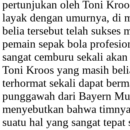
pertunjukan oleh Toni Kroos
layak dengan umurnya, di 
belia tersebut telah sukses
pemain sepak bola profesio
sangat cemburu sekali akan 
Toni Kroos yang masih beli
terhormat sekali dapat ber
punggawah dari Bayern Mun
menyebutkan bahwa timnya
suatu hal yang sangat tepa