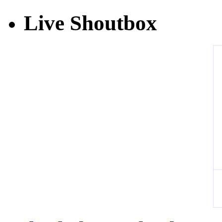
Live Shoutbox