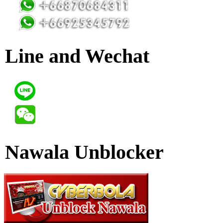
Line and Wechat
Nawala Unblocker