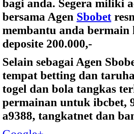
bagi anda. Segera miliki 
bersama Agen
Sbobet
resm
membantu anda bermain 
deposite 200.000,-
Selain sebagai Agen Sbob
tempat betting dan taruhan
togel dan bola tangkas te
permainan untuk ibcbet, 
a9388, tangkatnet dan ban
Google+