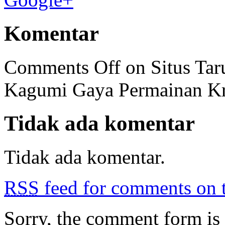
Komentar
Comments Off
on Situs Tar
Kagumi Gaya Permainan K
Tidak ada komentar
Tidak ada komentar.
RSS
feed for comments on t
Sorry, the comment form is c