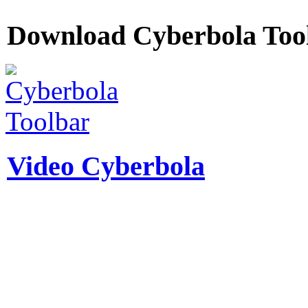
Download Cyberbola Too
Video Cyberbola