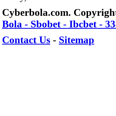
Cyberbola.com. Copyrig
Bola - Sbobet - Ibcbet - 3
Contact Us
-
Sitemap