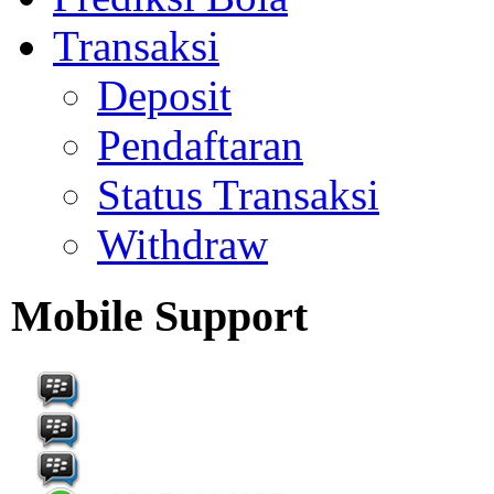
Transaksi
Deposit
Pendaftaran
Status Transaksi
Withdraw
Mobile Support