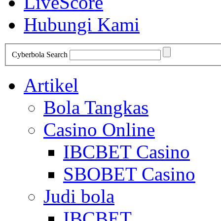
LiveScore
Hubungi Kami
Cyberbola Search
Artikel
Bola Tangkas
Casino Online
IBCBET Casino
SBOBET Casino
Judi bola
IBCBET