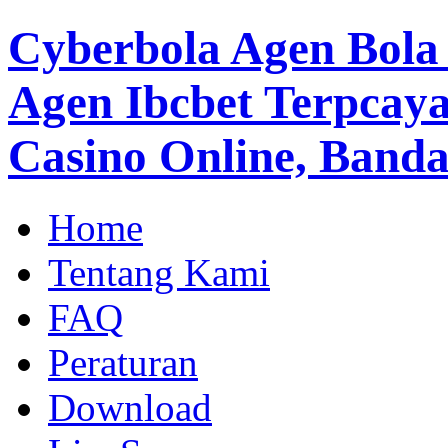
Cyberbola Agen Bola 
Agen Ibcbet Terpcaya
Casino Online, Banda
Home
Tentang Kami
FAQ
Peraturan
Download