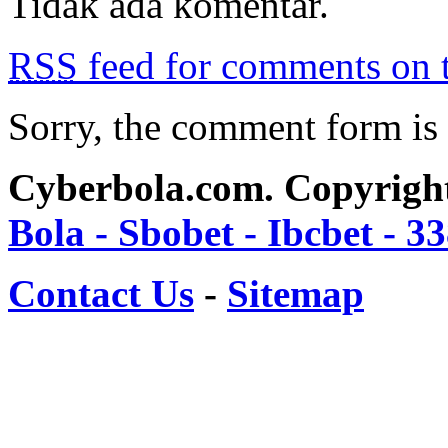
Tidak ada komentar.
RSS
feed for comments on t
Sorry, the comment form is c
Cyberbola.com. Copyrig
Bola - Sbobet - Ibcbet - 3
Contact Us
-
Sitemap