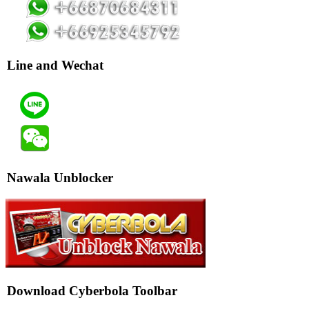
Line and Wechat
Nawala Unblocker
Download Cyberbola Toolbar