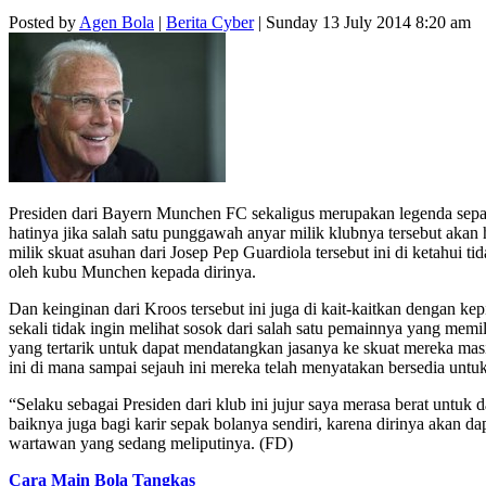
Posted by
Agen Bola
|
Berita Cyber
| Sunday 13 July 2014 8:20 am
Presiden dari Bayern Munchen FC sekaligus merupakan legenda sepak 
hatinya jika salah satu punggawah anyar milik klubnya tersebut akan 
milik skuat asuhan dari Josep Pep Guardiola tersebut ini di ketahui
oleh kubu Munchen kepada dirinya.
Dan keinginan dari Kroos tersebut ini juga di kait-kaitkan dengan 
sekali tidak ingin melihat sosok dari salah satu pemainnya yang memi
yang tertarik untuk dapat mendatangkan jasanya ke skuat mereka ma
ini di mana sampai sejauh ini mereka telah menyatakan bersedia untuk
“Selaku sebagai Presiden dari klub ini jujur saya merasa berat untuk
baiknya juga bagi karir sepak bolanya sendiri, karena dirinya akan 
wartawan yang sedang meliputinya. (FD)
Cara Main Bola Tangkas