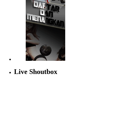
Live Shoutbox