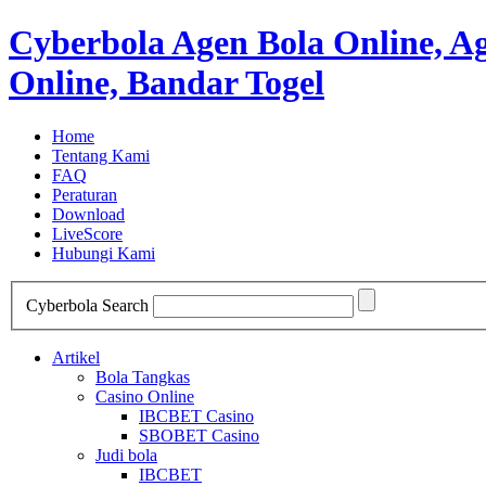
Cyberbola Agen Bola Online, Ag
Online, Bandar Togel
Home
Tentang Kami
FAQ
Peraturan
Download
LiveScore
Hubungi Kami
Cyberbola Search
Artikel
Bola Tangkas
Casino Online
IBCBET Casino
SBOBET Casino
Judi bola
IBCBET