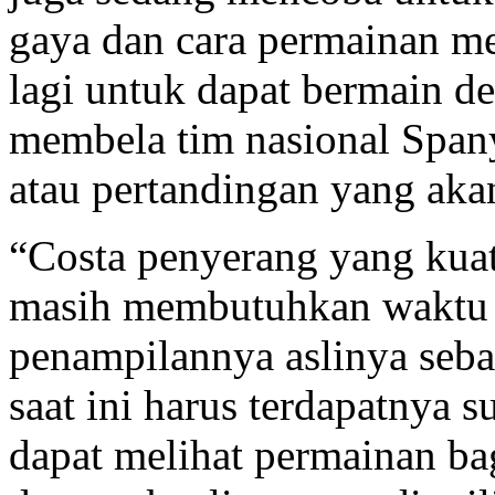
gaya dan cara permainan me
lagi untuk dapat bermain d
membela tim nasional Spany
atau pertandingan yang akan
“Costa penyerang yang kuat
masih membutuhkan waktu 
penampilannya aslinya sebag
saat ini harus terdapatnya s
dapat melihat permainan bag