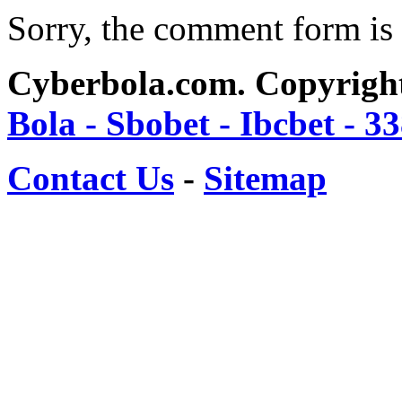
Sorry, the comment form is c
Cyberbola.com. Copyrig
Bola - Sbobet - Ibcbet - 3
Contact Us
-
Sitemap