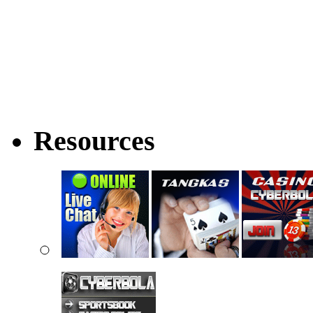
Resources