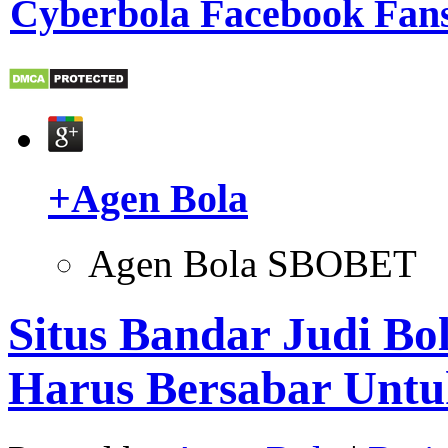
Cyberbola Facebook Fan
+Agen Bola
Agen Bola SBOBET
Situs Bandar Judi Bo
Harus Bersabar Untu