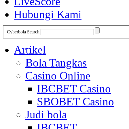
LiveScore
Hubungi Kami
Cyberbola Search
Artikel
Bola Tangkas
Casino Online
IBCBET Casino
SBOBET Casino
Judi bola
IBCBET