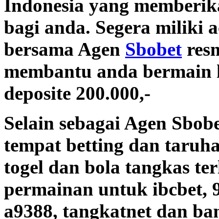
Indonesia yang memberik
bagi anda. Segera miliki 
bersama Agen
Sbobet
resm
membantu anda bermain 
deposite 200.000,-
Selain sebagai Agen Sbob
tempat betting dan taruhan
togel dan bola tangkas te
permainan untuk ibcbet, 
a9388, tangkatnet dan ban