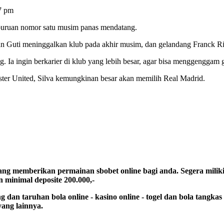
7 pm
uruan nomor satu musim panas mendatang.
n Guti meninggalkan klub pada akhir musim, dan gelandang Franck R
. Ia ingin berkarier di klub yang lebih besar, agar bisa menggenggam
ter United, Silva kemungkinan besar akan memilih Real Madrid.
ng memberikan permainan sbobet online bagi anda. Segera miliki
minimal deposite 200.000,-
 dan taruhan bola online - kasino online - togel dan bola tangka
yang lainnya.