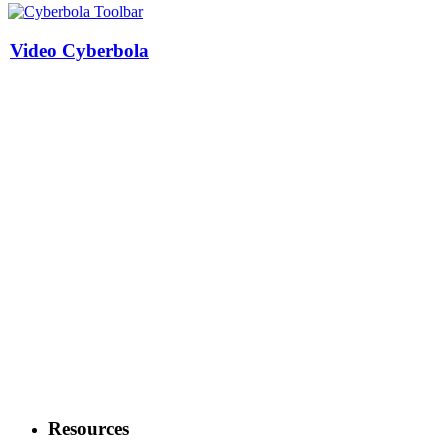
Video Cyberbola
Resources