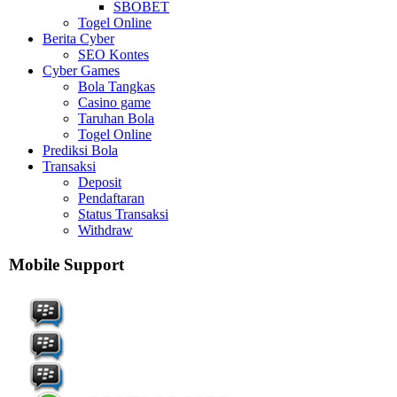
SBOBET
Togel Online
Berita Cyber
SEO Kontes
Cyber Games
Bola Tangkas
Casino game
Taruhan Bola
Togel Online
Prediksi Bola
Transaksi
Deposit
Pendaftaran
Status Transaksi
Withdraw
Mobile Support