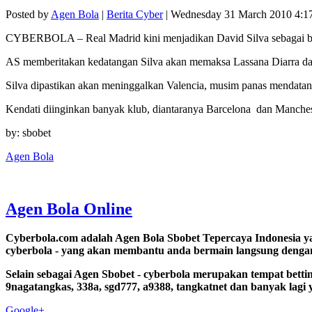
Posted by
Agen Bola
|
Berita Cyber
| Wednesday 31 March 2010 4:1
CYBERBOLA – Real Madrid kini menjadikan David Silva sebagai b
AS memberitakan kedatangan Silva akan memaksa Lassana Diarra da
Silva dipastikan akan meninggalkan Valencia, musim panas mendatang
Kendati diinginkan banyak klub, diantaranya Barcelona dan Manches
by: sbobet
Agen Bola
Agen Bola Online
Cyberbola.com adalah Agen Bola Sbobet Tepercaya Indonesia ya
cyberbola - yang akan membantu anda bermain langsung dengan 
Selain sebagai Agen Sbobet - cyberbola merupakan tempat betting
9nagatangkas, 338a, sgd777, a9388, tangkatnet dan banyak lagi 
Google+