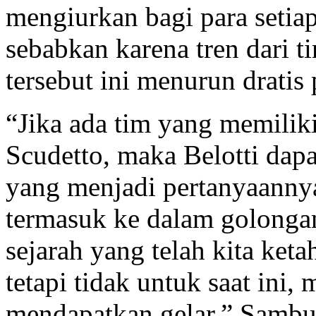
mengiurkan bagi para setiap 
sebabkan karena tren dari t
tersebut ini menurun dratis
“Jika ada tim yang memiliki
Scudetto, maka Belotti dapa
yang menjadi pertanyaanny
termasuk ke dalam golongan 
sejarah yang telah kita ket
tetapi tidak untuk saat ini,
mendapatkan gelar.” Sambu