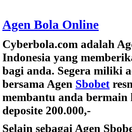
Agen Bola Online
Cyberbola.com adalah Ag
Indonesia yang memberik
bagi anda. Segera miliki 
bersama Agen
Sbobet
resm
membantu anda bermain 
deposite 200.000,-
Selain sebagai Agen Sbob