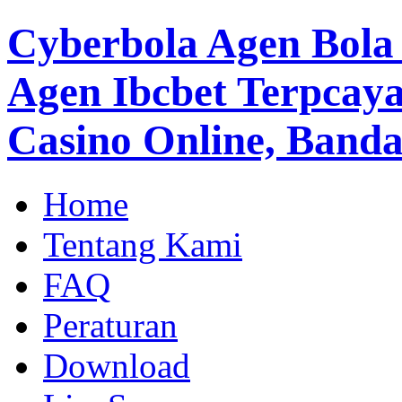
Cyberbola Agen Bola 
Agen Ibcbet Terpcaya
Casino Online, Banda
Home
Tentang Kami
FAQ
Peraturan
Download