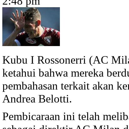
2:48 pm
Kubu I Rossonerri (AC Mil
ketahui bahwa mereka berdu
pembahasan terkait akan ke
Andrea Belotti.
Pembicaraan ini telah meli