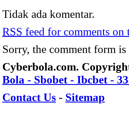
Tidak ada komentar.
RSS
feed for comments on t
Sorry, the comment form is c
Cyberbola.com. Copyrig
Bola - Sbobet - Ibcbet - 3
Contact Us
-
Sitemap