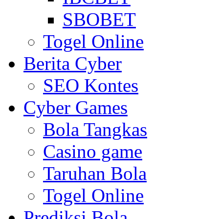
SBOBET
Togel Online
Berita Cyber
SEO Kontes
Cyber Games
Bola Tangkas
Casino game
Taruhan Bola
Togel Online
Prediksi Bola