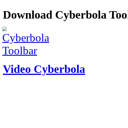
Download Cyberbola Too
Video Cyberbola