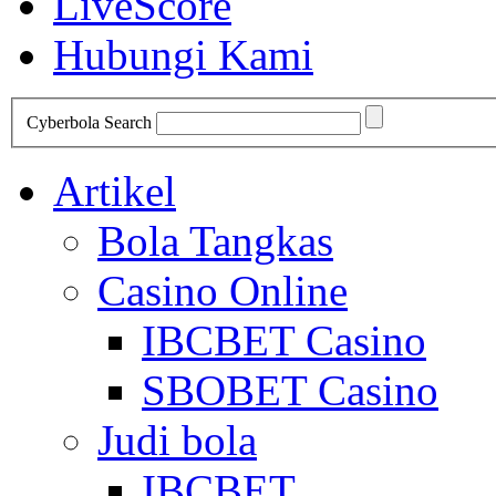
LiveScore
Hubungi Kami
Cyberbola Search
Artikel
Bola Tangkas
Casino Online
IBCBET Casino
SBOBET Casino
Judi bola
IBCBET