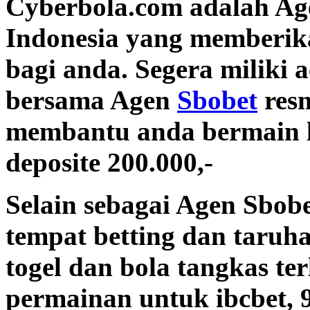
Cyberbola.com adalah Ag
Indonesia yang memberik
bagi anda. Segera miliki 
bersama Agen
Sbobet
resm
membantu anda bermain 
deposite 200.000,-
Selain sebagai Agen Sbob
tempat betting dan taruhan
togel dan bola tangkas te
permainan untuk ibcbet, 