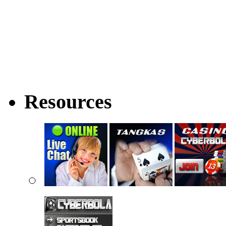
Resources