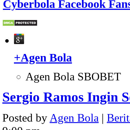
Cyberbola Facebook Fan
+Agen Bola
Agen Bola SBOBET
Sergio Ramos Ingin S
Posted by
Agen Bola
|
Beri