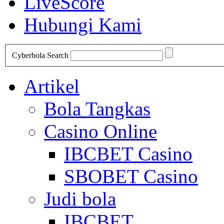
LiveScore
Hubungi Kami
Cyberbola Search
Artikel
Bola Tangkas
Casino Online
IBCBET Casino
SBOBET Casino
Judi bola
IBCBET