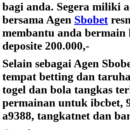
bagi anda. Segera miliki 
bersama Agen
Sbobet
resm
membantu anda bermain 
deposite 200.000,-
Selain sebagai Agen Sbob
tempat betting dan taruhan
togel dan bola tangkas te
permainan untuk ibcbet, 
a9388, tangkatnet dan ban