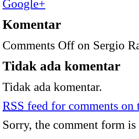
Google+
Komentar
Comments Off
on Sergio Ra
Tidak ada komentar
Tidak ada komentar.
RSS
feed for comments on t
Sorry, the comment form is c