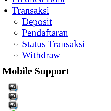
Transaksi
Deposit
Pendaftaran
Status Transaksi
Withdraw
Mobile Support