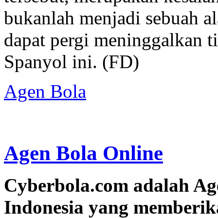
bukanlah menjadi sebuah a
dapat pergi meninggalkan t
Spanyol ini. (FD)
Agen Bola
Agen Bola Online
Cyberbola.com adalah Ag
Indonesia yang memberik