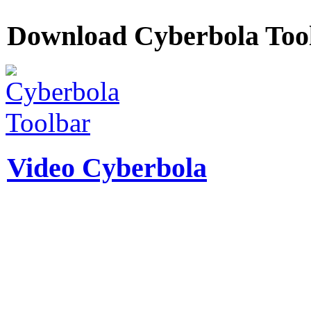
Download Cyberbola Too
Video Cyberbola