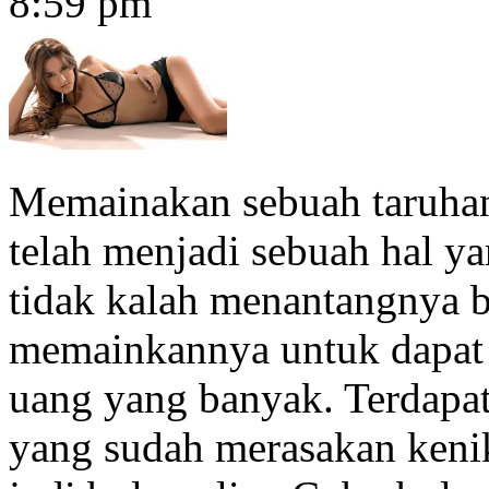
8:59 pm
Memainakan sebuah taruhan 
telah menjadi sebuah hal y
tidak kalah menantangnya 
memainkannya untuk dapat 
uang yang banyak. Terdapa
yang sudah merasakan kenik