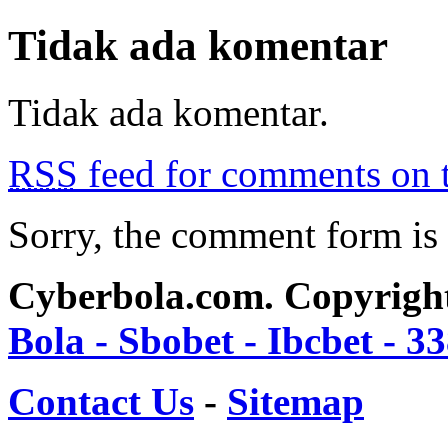
Tidak ada komentar
Tidak ada komentar.
RSS
feed for comments on t
Sorry, the comment form is c
Cyberbola.com. Copyrig
Bola - Sbobet - Ibcbet - 3
Contact Us
-
Sitemap