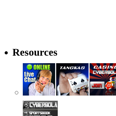
Resources