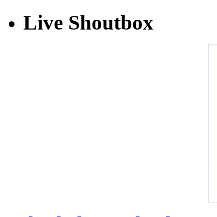
Live Shoutbox