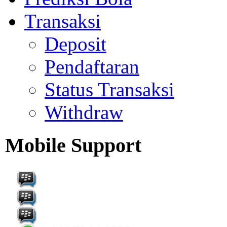
Transaksi
Deposit
Pendaftaran
Status Transaksi
Withdraw
Mobile Support