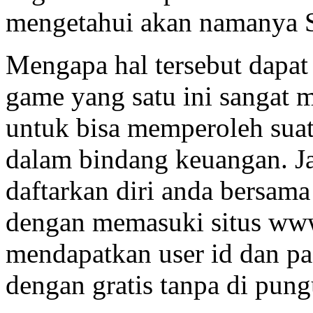
mengetahui akan namanya
Mengapa hal tersebut dapat t
game yang satu ini sanga
untuk bisa memperoleh suat
dalam bindang keuangan. Ja
daftarkan diri anda bersam
dengan memasuki situs ww
mendapatkan user id dan 
dengan gratis tanpa di pung