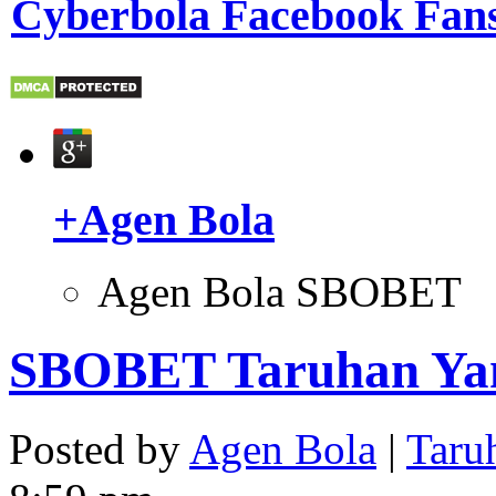
Cyberbola Facebook Fan
+Agen Bola
Agen Bola SBOBET
SBOBET Taruhan Yan
Posted by
Agen Bola
|
Taru