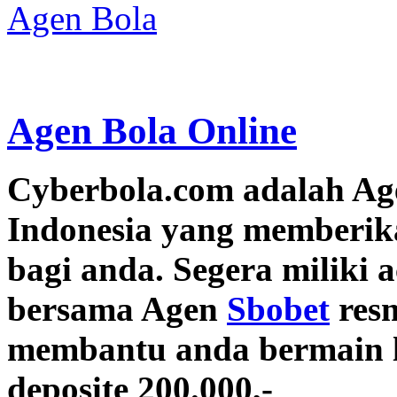
Agen Bola
Agen Bola Online
Cyberbola.com adalah Ag
Indonesia yang memberik
bagi anda. Segera miliki 
bersama Agen
Sbobet
resm
membantu anda bermain 
deposite 200.000,-