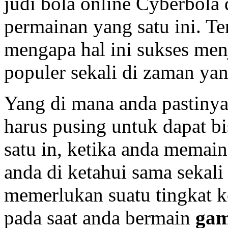
judi bola online Cyberbola
permainan yang satu ini. Te
mengapa hal ini sukses men
populer sekali di zaman yan
Yang di mana anda pastinya 
harus pusing untuk dapat 
satu in, ketika anda memain
anda di ketahui sama sekali 
memerlukan suatu tingkat ko
pada saat anda bermain
gam