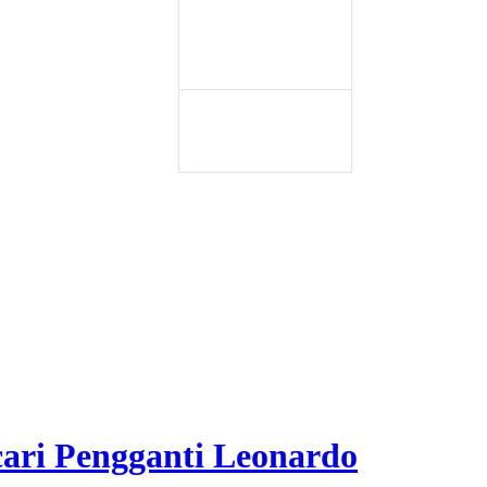
ri Pengganti Leonardo