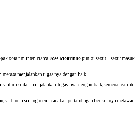
sepak bola tim Inter. Nama
Jose Mourinho
pun di sebut – sebut masuk
udah merasa menjalankan tugas nya dengan baik.
o saat ini sudah menjalankan tugas nya dengan baik,kemenangan itu
an,saat ini ia sedang merencanakan pertandingan berikut nya melawan