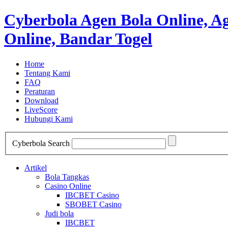
Cyberbola Agen Bola Online, Ag
Online, Bandar Togel
Home
Tentang Kami
FAQ
Peraturan
Download
LiveScore
Hubungi Kami
Cyberbola Search
Artikel
Bola Tangkas
Casino Online
IBCBET Casino
SBOBET Casino
Judi bola
IBCBET