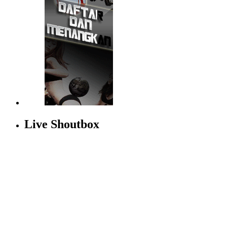
Live Shoutbox