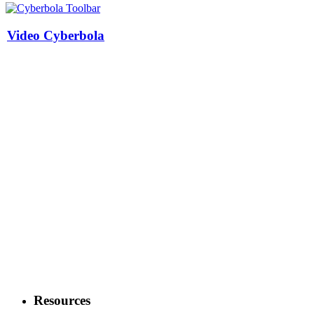
Video Cyberbola
Resources