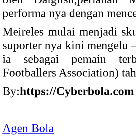
performa nya dengan mence
Meireles mulai menjadi sku
suporter nya kini mengelu 
ia sebagai pemain terb
Footballers Association) tah
By:
https://Cyberbola.com
Agen Bola