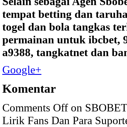
Selain sebagai Agen Sbob
tempat betting dan taruhan
togel dan bola tangkas te
permainan untuk ibcbet, 
a9388, tangkatnet dan ban
Google+
Komentar
Comments Off
on SBOBET 
Lirik Fans Dan Para Suport