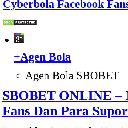
Cyberbola Facebook Fan
+Agen Bola
Agen Bola SBOBET
SBOBET ONLINE – Me
Fans Dan Para Supor