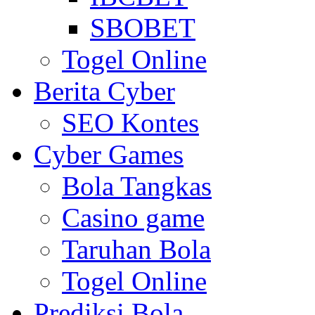
SBOBET
Togel Online
Berita Cyber
SEO Kontes
Cyber Games
Bola Tangkas
Casino game
Taruhan Bola
Togel Online
Prediksi Bola