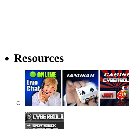
Resources