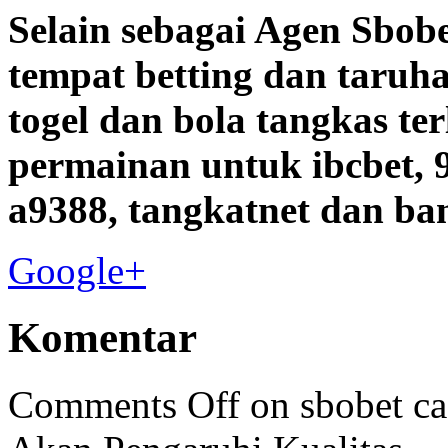
Selain sebagai Agen Sbob
tempat betting dan taruhan
togel dan bola tangkas te
permainan untuk ibcbet, 
a9388, tangkatnet dan ban
Google+
Komentar
Comments Off
on sbobet ca