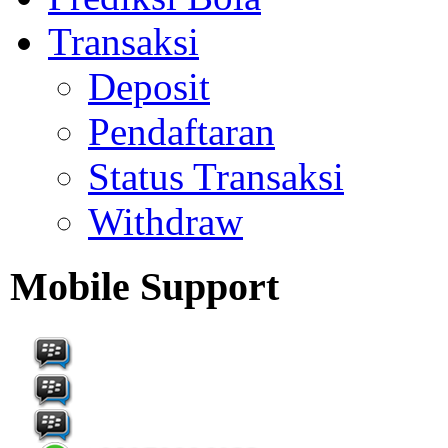
Transaksi
Deposit
Pendaftaran
Status Transaksi
Withdraw
Mobile Support