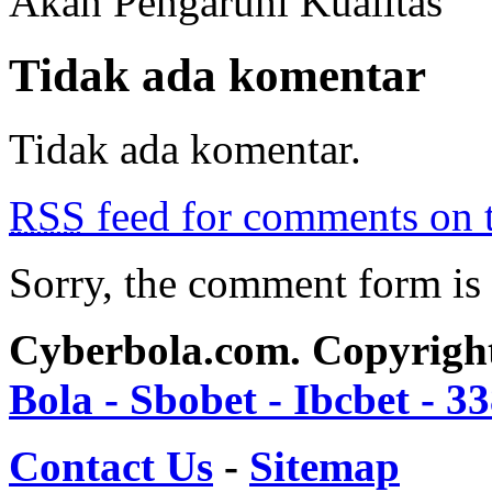
Akan Pengaruhi Kualitas
Tidak ada komentar
Tidak ada komentar.
RSS
feed for comments on t
Sorry, the comment form is c
Cyberbola.com. Copyrig
Bola - Sbobet - Ibcbet - 3
Contact Us
-
Sitemap