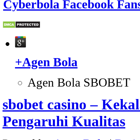
Cyberbola Facebook Fan
+Agen Bola
Agen Bola SBOBET
sbobet casino – Keka
Pengaruhi Kualitas