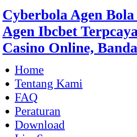
Cyberbola Agen Bola 
Agen Ibcbet Terpcaya
Casino Online, Banda
Home
Tentang Kami
FAQ
Peraturan
Download