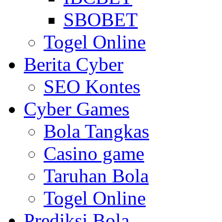
SBOBET
Togel Online
Berita Cyber
SEO Kontes
Cyber Games
Bola Tangkas
Casino game
Taruhan Bola
Togel Online
Prediksi Bola