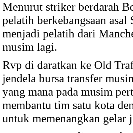
Menurut striker berdarah Be
pelatih berkebangsaan asal S
menjadi pelatih dari Manch
musim lagi.
Rvp di daratkan ke Old Tra
jendela bursa transfer musi
yang mana pada musim pert
membantu tim satu kota den
untuk memenangkan gelar ju