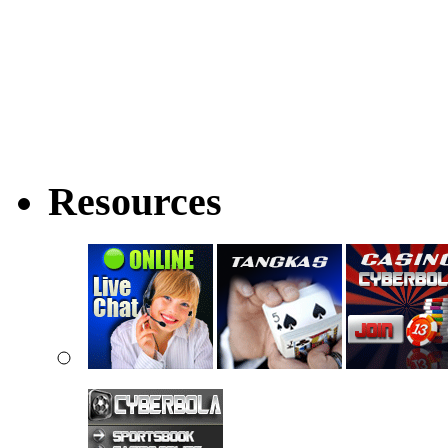
Resources