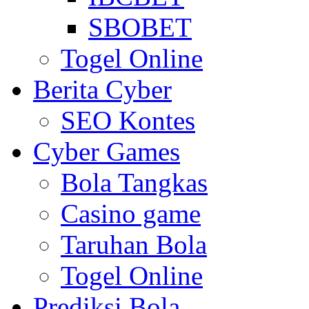
SBOBET
Togel Online
Berita Cyber
SEO Kontes
Cyber Games
Bola Tangkas
Casino game
Taruhan Bola
Togel Online
Prediksi Bola