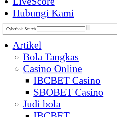
LiveScore
Hubungi Kami
Cyberbola Search
Artikel
Bola Tangkas
Casino Online
IBCBET Casino
SBOBET Casino
Judi bola
IBCBET