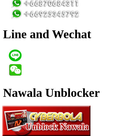
Line and Wechat
Nawala Unblocker