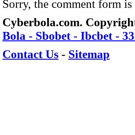
Sorry, the comment form is c
Cyberbola.com. Copyrig
Bola - Sbobet - Ibcbet - 3
Contact Us
-
Sitemap