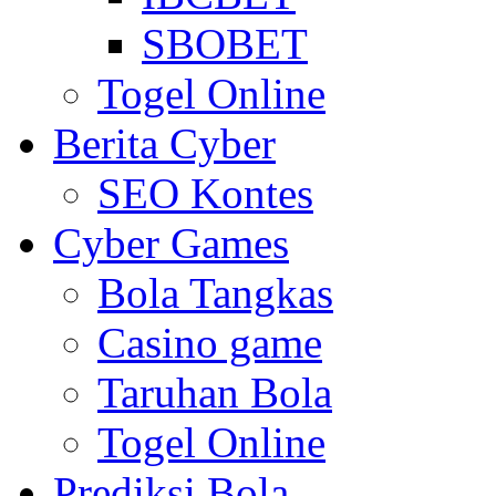
SBOBET
Togel Online
Berita Cyber
SEO Kontes
Cyber Games
Bola Tangkas
Casino game
Taruhan Bola
Togel Online
Prediksi Bola