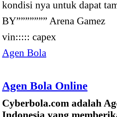
kondisi nya untuk dapat tam
BY””””””” Arena Gamez
vin::::: capex
Agen Bola
Agen Bola Online
Cyberbola.com adalah Ag
Indonesia yang memberik