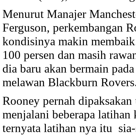
Menurut Manajer Mancheste
Ferguson, perkembangan Ro
kondisinya makin membaik.
100 persen dan masih rawa
dia baru akan bermain pada
melawan Blackburn Rovers
Rooney pernah dipaksakan 
menjalani beberapa latihan
ternyata latihan nya itu sia