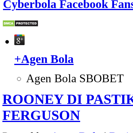
Cyberbola Facebook Fan
+Agen Bola
Agen Bola SBOBET
ROONEY DI PASTI
FERGUSON