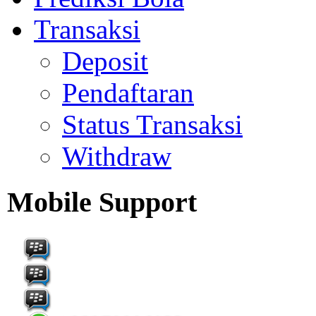
Transaksi
Deposit
Pendaftaran
Status Transaksi
Withdraw
Mobile Support