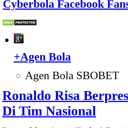
Cyberbola Facebook Fan
+Agen Bola
Agen Bola SBOBET
Ronaldo Risa Berpres
Di Tim Nasional