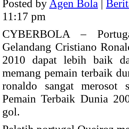
Posted by
Agen Bola
|
Beri
11:17 pm
CYBERBOLA – Portugal
Gelandang Cristiano Ronal
2010 dapat lebih baik dar
memang pemain terbaik duni
ronaldo sangat merosot s
Pemain Terbaik Dunia 200
gol.