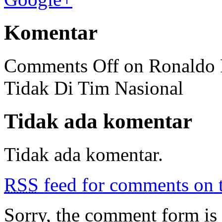
Komentar
Comments Off
on Ronaldo R
Tidak Di Tim Nasional
Tidak ada komentar
Tidak ada komentar.
RSS
feed for comments on t
Sorry, the comment form is c