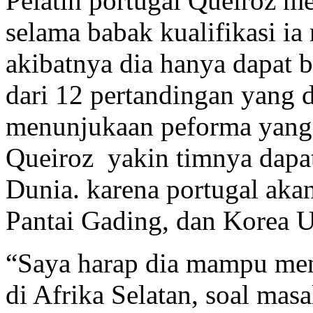
Pelatih portugal Queiroz 
selama babak kualifikasi i
akibatnya dia hanya dapat 
dari 12 pertandingan yang 
menunjukaan peforma yang b
Queiroz yakin timnya dapat 
Dunia. karena portugal aka
Pantai Gading, dan Korea U
“Saya harap dia mampu men
di Afrika Selatan, soal mas