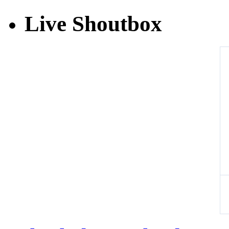
Live Shoutbox