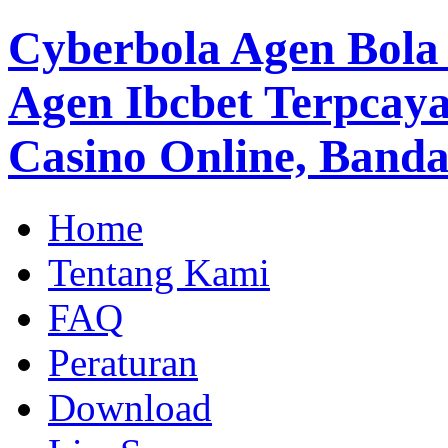
Cyberbola Agen Bola 
Agen Ibcbet Terpcaya
Casino Online, Banda
Home
Tentang Kami
FAQ
Peraturan
Download