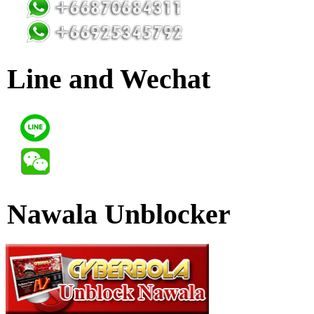
Line and Wechat
Nawala Unblocker