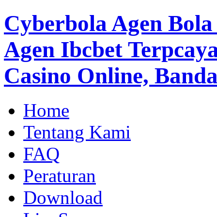
Cyberbola Agen Bola 
Agen Ibcbet Terpcaya
Casino Online, Banda
Home
Tentang Kami
FAQ
Peraturan
Download