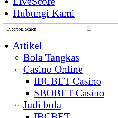
LiveScore
Hubungi Kami
Cyberbola Search
Artikel
Bola Tangkas
Casino Online
IBCBET Casino
SBOBET Casino
Judi bola
IBCBET