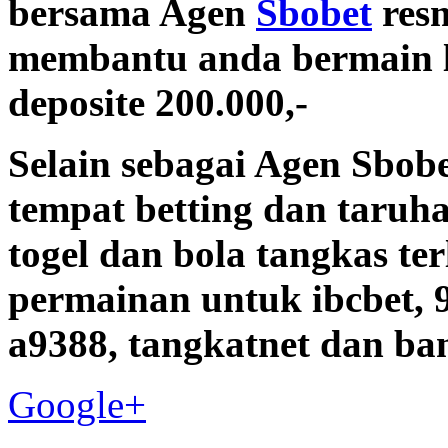
bersama Agen
Sbobet
resm
membantu anda bermain 
deposite 200.000,-
Selain sebagai Agen Sbob
tempat betting dan taruhan
togel dan bola tangkas te
permainan untuk ibcbet, 
a9388, tangkatnet dan ban
Google+