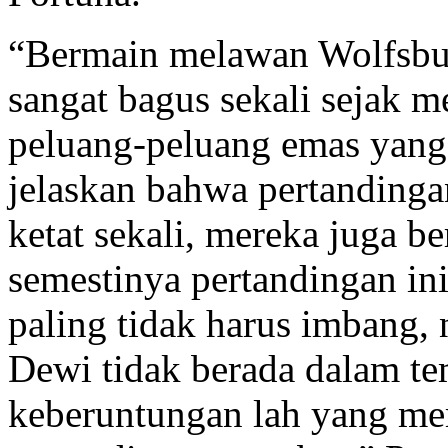
“Bermain melawan Wolfsbu
sangat bagus sekali sejak 
peluang-peluang emas yang 
jelaskan bahwa pertandingan
ketat sekali, mereka juga b
semestinya pertandingan ini
paling tidak harus imbang, 
Dewi tidak berada dalam te
keberuntungan lah yang me