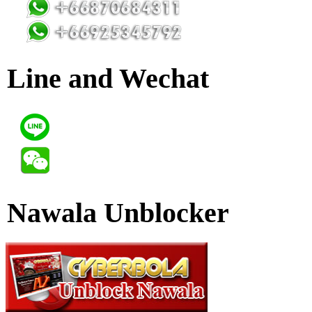
Line and Wechat
Nawala Unblocker