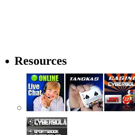
Resources