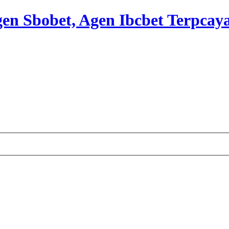
en Sbobet, Agen Ibcbet Terpcaya