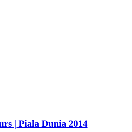
rs | Piala Dunia 2014