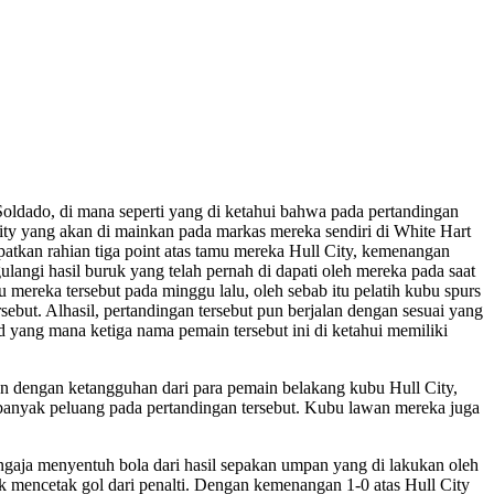
ldado, di mana seperti yang di ketahui bahwa pada pertandingan
ity yang akan di mainkan pada markas mereka sendiri di White Hart
tkan rahian tiga point atas tamu mereka Hull City, kemenangan
langi hasil buruk yang telah pernah di dapati oleh mereka pada saat
mereka tersebut pada minggu lalu, oleh sebab itu pelatih kubu spurs
but. Alhasil, pertandingan tersebut pun berjalan dengan sesuai yang
yang mana ketiga nama pemain tersebut ini di ketahui memiliki
n dengan ketangguhan dari para pemain belakang kubu Hull City,
banyak peluang pada pertandingan tersebut. Kubu lawan mereka juga
 sengaja menyentuh bola dari hasil sepakan umpan yang di lakukan oleh
k mencetak gol dari penalti. Dengan kemenangan 1-0 atas Hull City