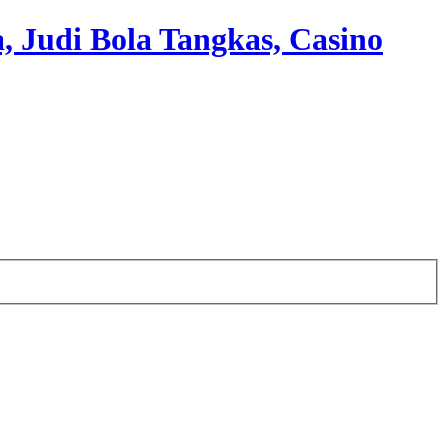
, Judi Bola Tangkas, Casino