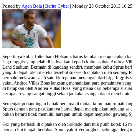
Posted by
Agen Bola
|
Berita Cyber
| Monday 28 October 2013 10:2
Sepertinya kubu Tottenham Hotspurs harus kembali mengucapkan kata
Liga Inggris yang telah di jadwalkan kepada kubu asuhan Andrea Vil
Lane Stadium. Bermain di kandang sendiri, membuat kubu Sprus ber
yang di dapati oleh mereka tersebut sukses di ciptakan oleh seorang 
bermain melawan salah satu klub papan menengah dari Liga Inggris ya
yakni Andrea Villas Boas langsung memainkan para pemainnya yang me
di harapkan oleh Andrea Villas Boas, yang mana dari beberapa susu
kecapatan yang sangat tinggi sekali jadi akan sangat dapat membant
Semenjak pertandingan babak pertama di mulai, kubu tuan rumah lan
Spurs dengan para pasukannya hanya dapat menciptakan peluang saja
bukan berarti tidak memiliki harapan untuk dapat menjebol gawang S
Gol yang berhasil di ciptakan oleh Soldado dari titik putih kotak 16 
pemain lini tengah bertahan Spurs yakni Vertonghen, sehingga denga