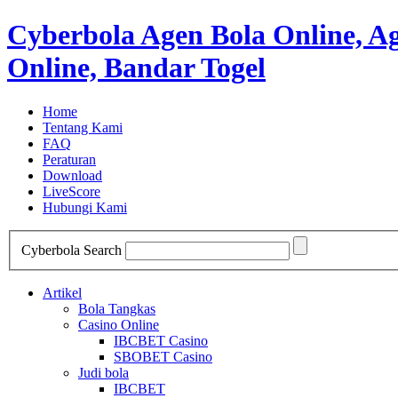
Cyberbola Agen Bola Online, Ag
Online, Bandar Togel
Home
Tentang Kami
FAQ
Peraturan
Download
LiveScore
Hubungi Kami
Cyberbola Search
Artikel
Bola Tangkas
Casino Online
IBCBET Casino
SBOBET Casino
Judi bola
IBCBET