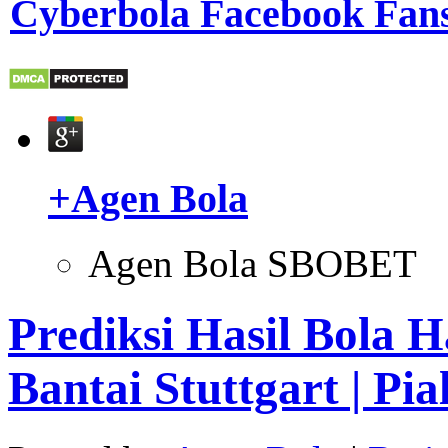
Cyberbola Facebook Fan
+Agen Bola
Agen Bola SBOBET
Prediksi Hasil Bola 
Bantai Stuttgart | Pi