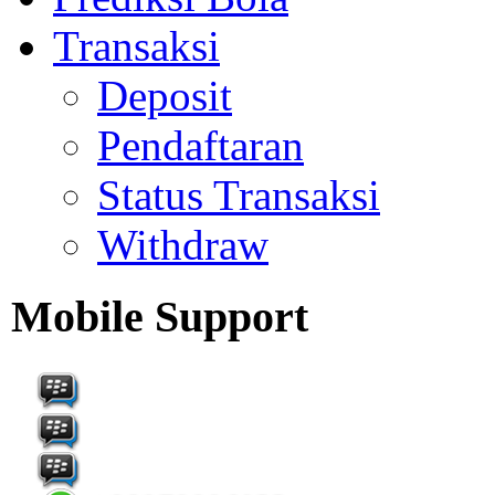
Transaksi
Deposit
Pendaftaran
Status Transaksi
Withdraw
Mobile Support