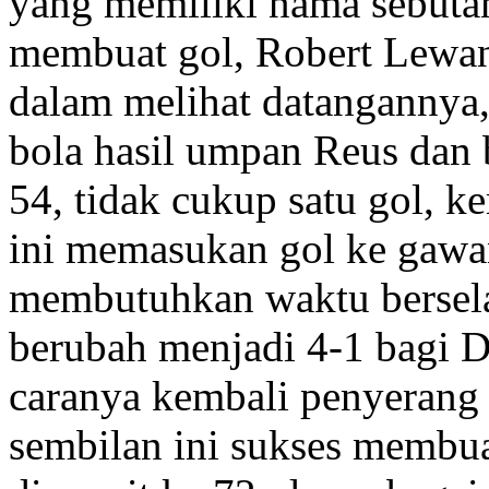
yang memiliki nama sebutan
membuat gol, Robert Lewa
dalam melihat datangannya
bola hasil umpan Reus dan 
54, tidak cukup satu gol, k
ini memasukan gol ke gawa
membutuhkan waktu bersela
berubah menjadi 4-1 bagi 
caranya kembali penyeran
sembilan ini sukses membuat