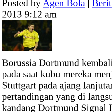
Posted by
Agen Bola
|
Beri
2013 9:12 am
Borussia Dortmund kembali
pada saat kubu mereka men
Stuttgart pada ajang lanjut
pertandingan yang di langsu
kandang Dortmund Signal Id