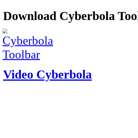
Download Cyberbola Too
Video Cyberbola