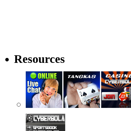
Resources