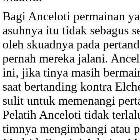
Bagi Anceloti permainan y
asuhnya itu tidak sebagus s
oleh skuadnya pada pertand
pernah mereka jalani. Ance
ini, jika tinya masih berma
saat bertanding kontra Elc
sulit untuk memenangi pert
Pelatih Anceloti tidak terl
timnya mengimbangi atau p