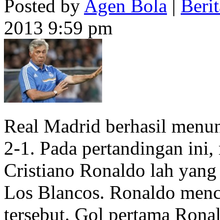
Posted by
Agen Bola
|
Beri
2013 9:59 pm
Real Madrid berhasil menun
2-1. Pada pertandingan ini
Cristiano Ronaldo lah yang
Los Blancos. Ronaldo menc
tersebut. Gol pertama Ronal