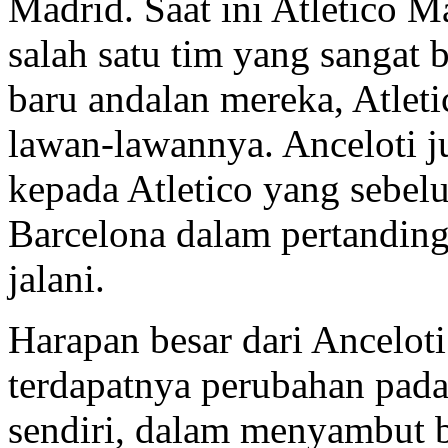
Madrid. Saat ini Atletico M
salah satu tim yang sangat
baru andalan mereka, Atlet
lawan-lawannya. Anceloti j
kepada Atletico yang seb
Barcelona dalam pertandin
jalani.
Harapan besar dari Anceloti
terdapatnya perubahan pada
sendiri, dalam menyambut 