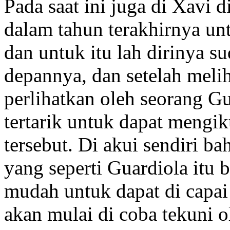
Pada saat ini juga di Xavi d
dalam tahun terakhirnya un
dan untuk itu lah dirinya 
depannya, dan setelah meli
perlihatkan oleh seorang Gua
tertarik untuk dapat mengik
tersebut. Di akui sendiri b
yang seperti Guardiola itu 
mudah untuk dapat di capai 
akan mulai di coba tekuni o