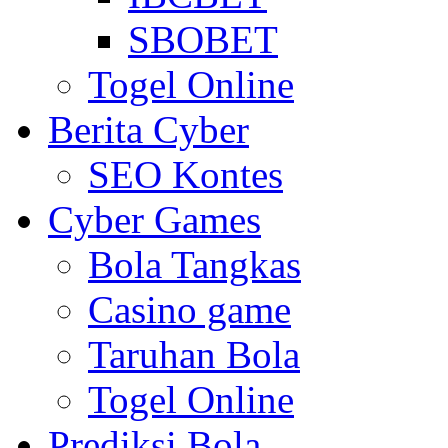
SBOBET
Togel Online
Berita Cyber
SEO Kontes
Cyber Games
Bola Tangkas
Casino game
Taruhan Bola
Togel Online
Prediksi Bola