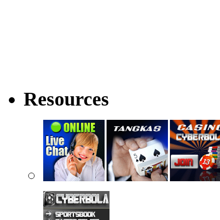
Resources