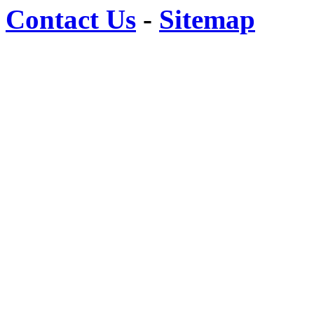
Contact Us
-
Sitemap