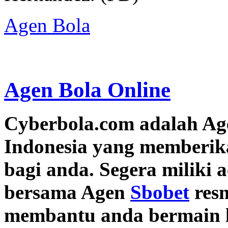
Agen Bola
Agen Bola Online
Cyberbola.com adalah Ag
Indonesia yang memberik
bagi anda. Segera miliki 
bersama Agen
Sbobet
resm
membantu anda bermain 