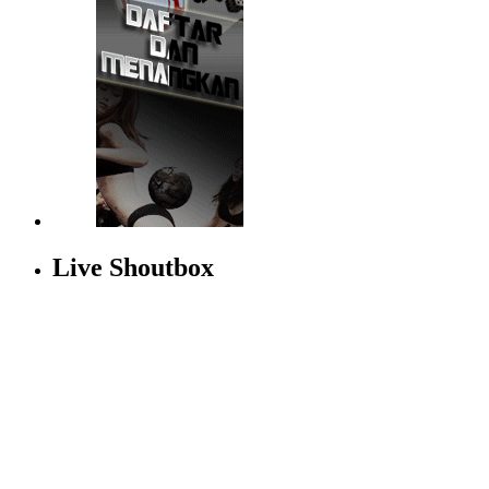
Live Shoutbox