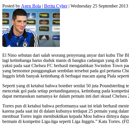
Posted by
Agen Bola
|
Berita Cyber
| Wednesday 25 September 2013
El Nino sebutan dari salah seorang penyerang anyar dari kubu The Bl
lagi ketimbanga harus duduk manis di bangku cadangan yang di latih 
yakni pada saat Chelsea FC berhasil mengalahkan Swindon Town pada a
yang bernomor punggungkan sembilan tersebut pada gol pertama Chelse
Inggris lebih banyak ketimbang di berbagai macam ajang Piala sepert
Seperti yang di ketahui bahwa bomber senilai 50 juta Poundsterling te
mencetak gol pada setiap pertandingannya, ketimbang pada kompetisi
dapat memasukan namanya ke dalam pemain inti dari skuad Chelsea 
Torres pun di ketahui bahwa performanya saat ini telah berhasil me
karena pada saat ini di dalam kubunya terdapat 25 pemain yang dalam k
membuat Torres ingin membuktikan kepada Mou bahwa dirinya dapat m
bermain di kompetisi Liga-liga seperti Liga Inggris.” Kata Torres. (F