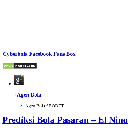
Cyberbola Facebook Fans Box
+Agen Bola
Agen Bola SBOBET
Prediksi Bola Pasaran – El Nin