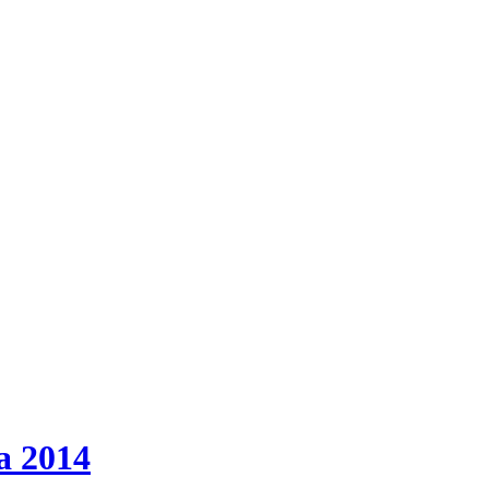
a 2014