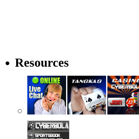
Resources