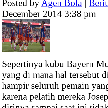
Posted by
Agen Bola
|
Beri
December 2014 3:38 pm
Sepertinya kubu Bayern Mu
yang di mana hal tersebut d
hampir seluruh pemain yan
karena pelatih mereka Jose
dirinya sampai saat ini tid