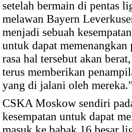
setelah bermain di pentas l
melawan Bayern Leverkusen
menjadi sebuah kesempata
untuk dapat memenangkan p
rasa hal tersebut akan berat
terus memberikan penampila
yang di jalani oleh mereka
CSKA Moskow sendiri pada 
kesempatan untuk dapat mel
masuk ke babak 16 besar l