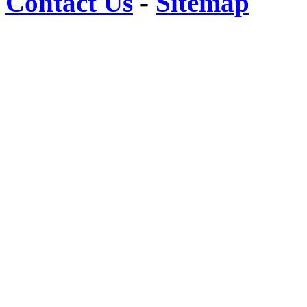
Contact Us
-
Sitemap