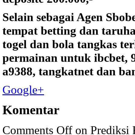
Selain sebagai Agen Sbob
tempat betting dan taruhan
togel dan bola tangkas te
permainan untuk ibcbet, 
a9388, tangkatnet dan ban
Google+
Komentar
Comments Off
on Prediksi 