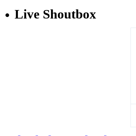
Live Shoutbox