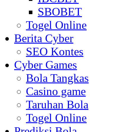
SBOBET
Togel Online
Berita Cyber
SEO Kontes
Cyber Games
Bola Tangkas
Casino game
Taruhan Bola
Togel Online
Prediksi Bola