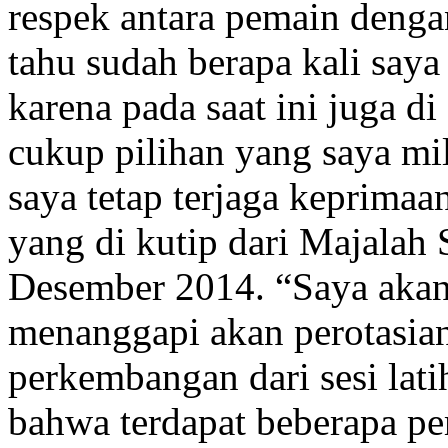
respek antara pemain dengan
tahu sudah berapa kali say
karena pada saat ini juga d
cukup pilihan yang saya mi
saya tetap terjaga keprima
yang di kutip dari Majalah
Desember 2014. “Saya akan
menanggapi akan perotasian 
perkembangan dari sesi lati
bahwa terdapat beberapa pe