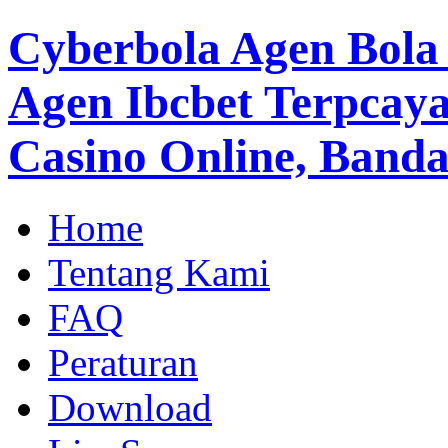
Cyberbola Agen Bola 
Agen Ibcbet Terpcaya
Casino Online, Banda
Home
Tentang Kami
FAQ
Peraturan
Download