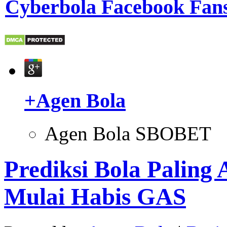
Cyberbola Facebook Fan
+Agen Bola
Agen Bola SBOBET
Prediksi Bola Paling
Mulai Habis GAS