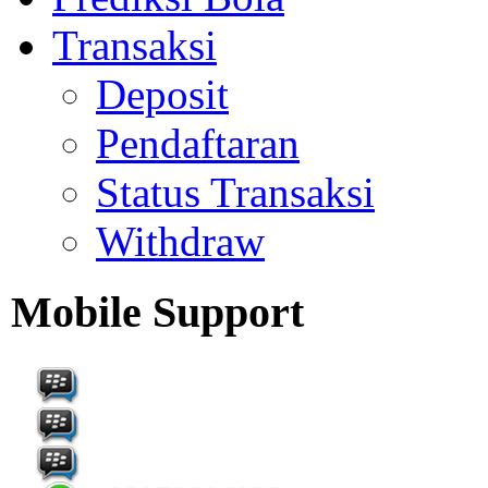
Transaksi
Deposit
Pendaftaran
Status Transaksi
Withdraw
Mobile Support