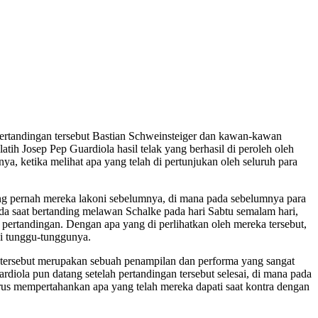
pertandingan tersebut Bastian Schweinsteiger dan kawan-kawan
h Josep Pep Guardiola hasil telak yang berhasil di peroleh oleh
ya, ketika melihat apa yang telah di pertunjukan oleh seluruh para
ang pernah mereka lakoni sebelumnya, di mana pada sebelumnya para
a saat bertanding melawan Schalke pada hari Sabtu semalam hari,
pertandingan. Dengan apa yang di perlihatkan oleh mereka tersebut,
di tunggu-tunggunya.
tersebut merupakan sebuah penampilan dan performa yang sangat
rdiola pun datang setelah pertandingan tersebut selesai, di mana pada
erus mempertahankan apa yang telah mereka dapati saat kontra dengan