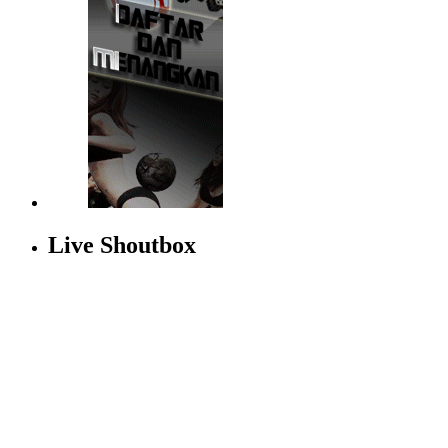
Live Shoutbox