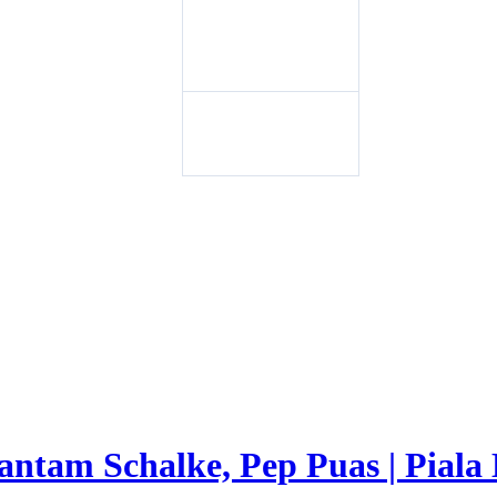
antam Schalke, Pep Puas | Piala