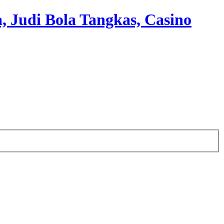
, Judi Bola Tangkas, Casino