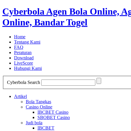
Cyberbola Agen Bola Online, Ag
Online, Bandar Togel
Home
Tentang Kami
FAQ
Peraturan
Download
LiveScore
Hubungi Kami
Cyberbola Search
Artikel
Bola Tangkas
Casino Online
IBCBET Casino
SBOBET Casino
Judi bola
IBCBET