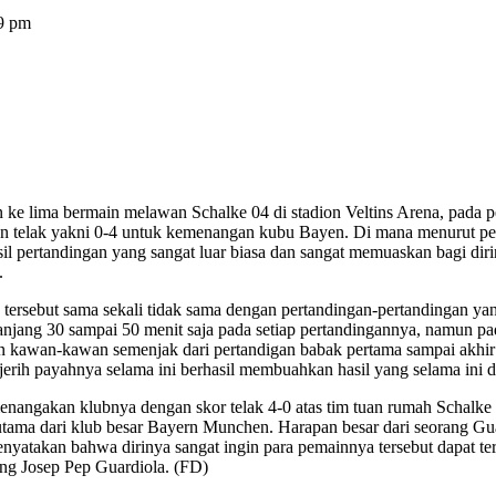
9 pm
ke lima bermain melawan Schalke 04 di stadion Veltins Arena, pada 
n telak yakni 0-4 untuk kemenangan kubu Bayen. Di mana menurut pelati
il pertandingan yang sangat luar biasa dan sangat memuaskan bagi dirin
.
 tersebut sama sekali tidak sama dengan pertandingan-pertandingan y
njang 30 sampai 50 menit saja pada setiap pertandingannya, namun pad
an kawan-kawan semenjak dari pertandigan babak pertama sampai akhir 
erih payahnya selama ini berhasil membuahkan hasil yang selama ini 
angakan klubnya dengan skor telak 4-0 atas tim tuan rumah Schalke 
h utama dari klub besar Bayern Munchen. Harapan besar dari seorang Gua
enyatakan bahwa dirinya sangat ingin para pemainnya tersebut dapat t
ang Josep Pep Guardiola. (FD)