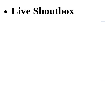
Live Shoutbox