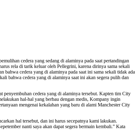
pemulihan cedera yang sedang di alaminya pada saat pertandingan
 rela di tarik keluar oleh Pellegrini, karena dirinya sama sekali
n bahwa cedera yang di alaminya pada saat ini sama sekali tidak ada
kali bahwa cedera yang di alaminya saat ini akan segera pulih dan
pat penyembuhan cedera yang di alaminya tersebut. Kapten tim City
us melakukan hal-hal yang berbau dengan medis, Kompany ingin
ertanyaan mengenai kekalahan yang baru di alami Manchester City
arkan hal tersebut, dan ini harus secepatnya kami lakukan.
 Sepetember nanti saya akan dapat segera bermain kembali.” Kata