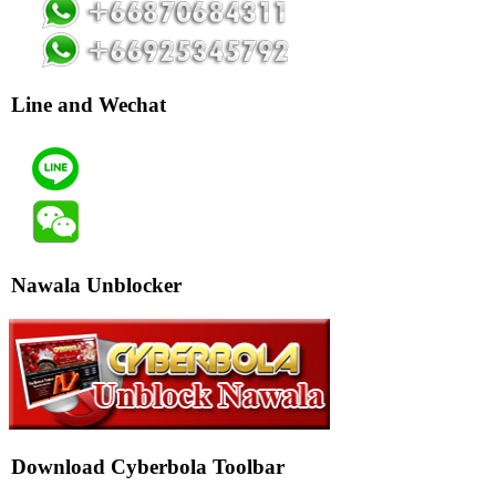
Line and Wechat
Nawala Unblocker
Download Cyberbola Toolbar