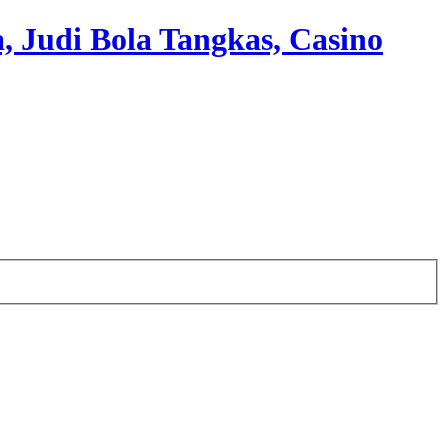
, Judi Bola Tangkas, Casino