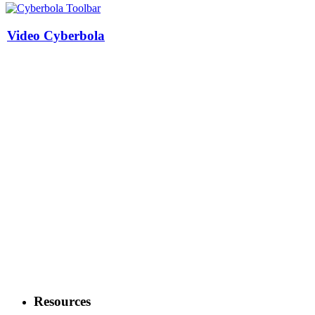
Video Cyberbola
Resources