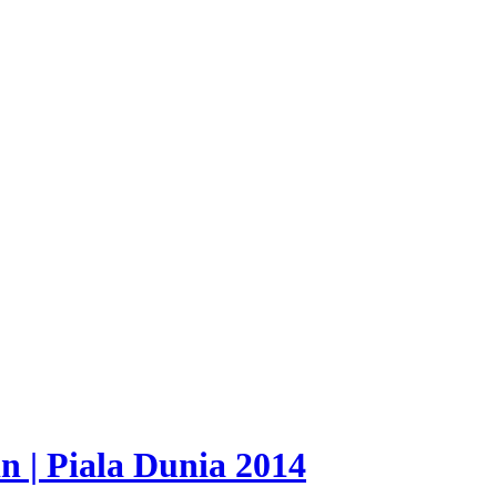
 | Piala Dunia 2014