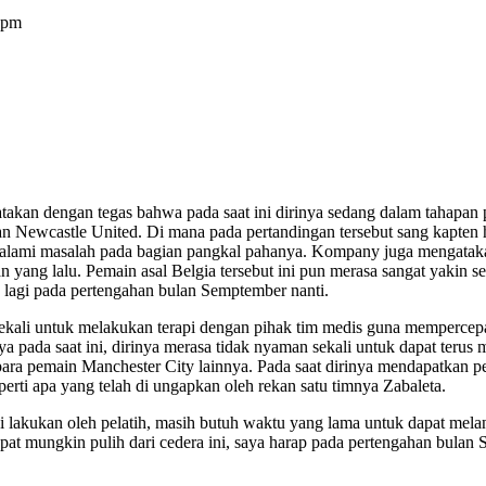
 pm
akan dengan tegas bahwa pada saat ini dirinya sedang dalam tahapan 
Newcastle United. Di mana pada pertandingan tersebut sang kapten harus
engalami masalah pada bagian pangkal pahanya. Kompany juga mengataka
yang lalu. Pemain asal Belgia tersebut ini pun merasa sangat yakin se
 lagi pada pertengahan bulan Semptember nanti.
n sekali untuk melakukan terapi dengan pihak tim medis guna memperce
nya pada saat ini, dirinya merasa tidak nyaman sekali untuk dapat ter
para pemain Manchester City lainnya. Pada saat dirinya mendapatkan p
erti apa yang telah di ungapkan oleh rekan satu timnya Zabaleta.
lakukan oleh pelatih, masih butuh waktu yang lama untuk dapat melanc
epat mungkin pulih dari cedera ini, saya harap pada pertengahan bulan