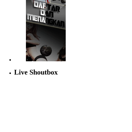
Live Shoutbox