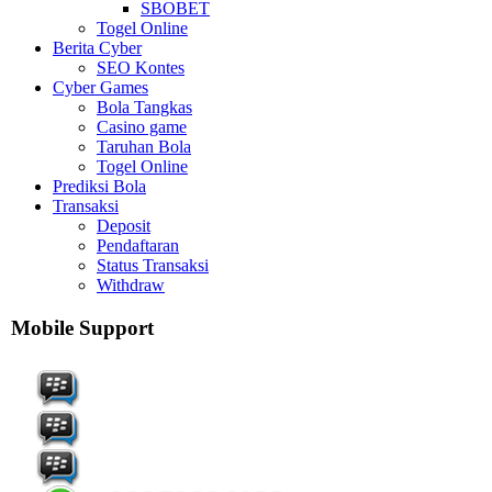
SBOBET
Togel Online
Berita Cyber
SEO Kontes
Cyber Games
Bola Tangkas
Casino game
Taruhan Bola
Togel Online
Prediksi Bola
Transaksi
Deposit
Pendaftaran
Status Transaksi
Withdraw
Mobile Support