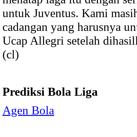
untuk Juventus. Kami masi
cadangan yang harusnya unt
Ucap Allegri setelah dihasil
(cl)
Prediksi Bola Liga
Agen Bola