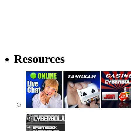
Resources