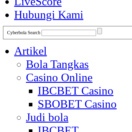
LiveScore
Hubungi Kami
Cyberbola Search
Artikel
Bola Tangkas
Casino Online
IBCBET Casino
SBOBET Casino
Judi bola
IBCBET