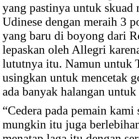
yang pastinya untuk skuad
Udinese dengan meraih 3 p
yang baru di boyong dari R
lepaskan oleh Allegri karen
lututnya itu. Namun untuk T
usingkan untuk mencetak go
ada banyak halangan untuk
“Cedera pada pemain kami s
mungkin itu juga berlebiha
menatap laga itu dengan se