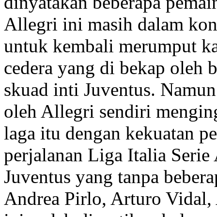
dinyatakan beberapa pemain
Allegri ini masih dalam k
untuk kembali merumput ka
cedera yang di bekap oleh b
skuad inti Juventus. Namun 
oleh Allegri sendiri mengi
laga itu dengan kekuatan p
perjalanan Liga Italia Serie
Juventus yang tanpa beberap
Andrea Pirlo, Arturo Vidal,