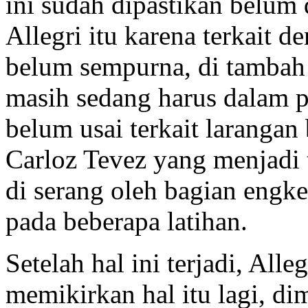
ini sudah dipastikan belum
Allegri itu karena terkait
belum sempurna, di tambah 
masih sedang harus dalam 
belum usai terkait laranga
Carloz Tevez yang menjadi
di serang oleh bagian engk
pada beberapa latihan.
Setelah hal ini terjadi, All
memikirkan hal itu lagi, di