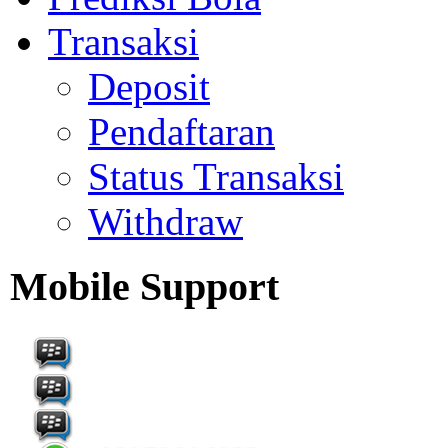
Transaksi
Deposit
Pendaftaran
Status Transaksi
Withdraw
Mobile Support