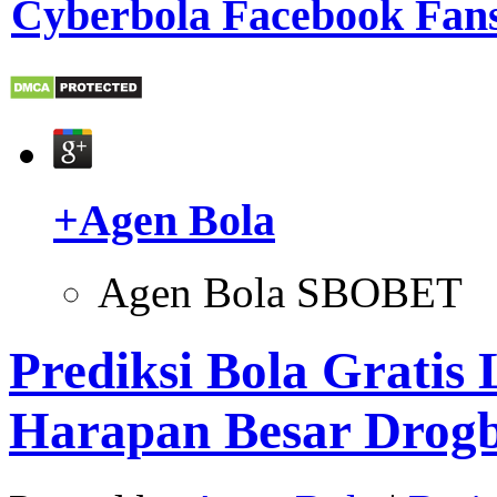
Cyberbola Facebook Fan
+Agen Bola
Agen Bola SBOBET
Prediksi Bola Gratis
Harapan Besar Drogba