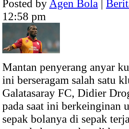
Posted by
Agen Bola
|
Beri
12:58 pm
Mantan penyerang anyar ku
ini berseragam salah satu kl
Galatasaray FC, Didier Dro
pada saat ini berkeinginan 
sepak bolanya di sepak ter