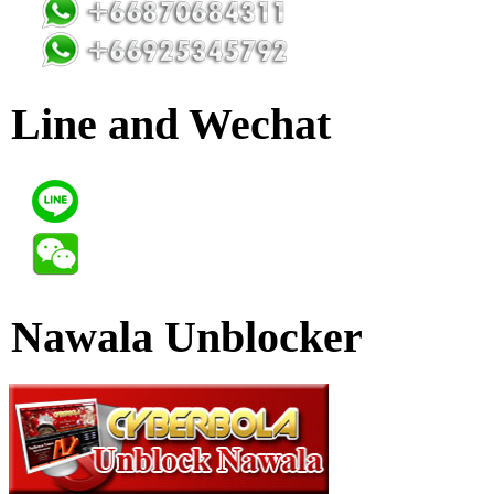
Line and Wechat
Nawala Unblocker