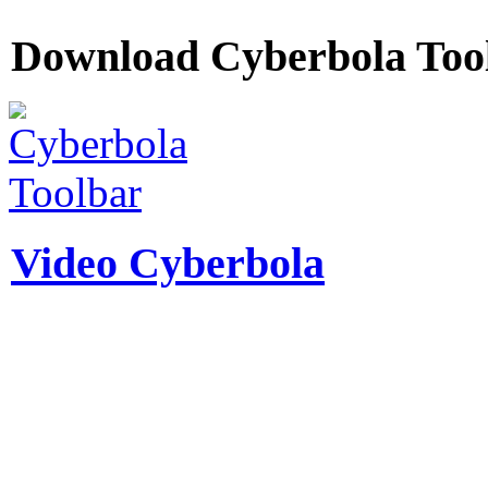
Download Cyberbola Too
Video Cyberbola