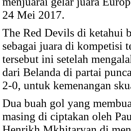
menjuarai gelar juara Euro
24 Mei 2017.
The Red Devils di ketahui 
sebagai juara di kompetisi 
tersebut ini setelah mengal
dari Belanda di partai pun
2-0, untuk kemenangan skua
Dua buah gol yang membuat
masing di ciptakan oleh Pa
Henrikh Mkhitaryan di meni