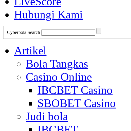
LiveScore
Hubungi Kami
Cyberbola Search
Artikel
Bola Tangkas
Casino Online
IBCBET Casino
SBOBET Casino
Judi bola
IBCBET