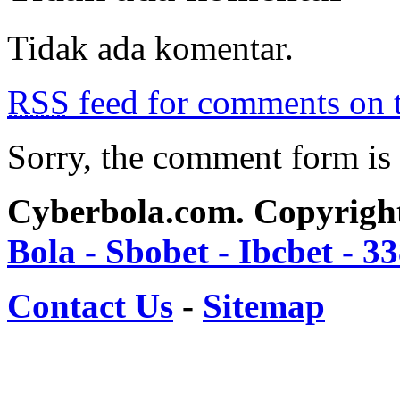
Tidak ada komentar.
RSS
feed for comments on t
Sorry, the comment form is c
Cyberbola.com. Copyrig
Bola - Sbobet - Ibcbet - 3
Contact Us
-
Sitemap