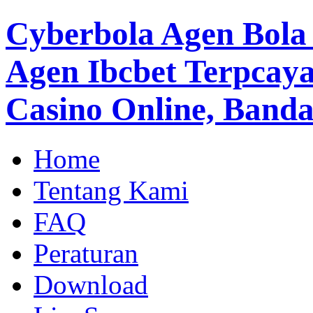
Cyberbola Agen Bola 
Agen Ibcbet Terpcaya
Casino Online, Banda
Home
Tentang Kami
FAQ
Peraturan
Download