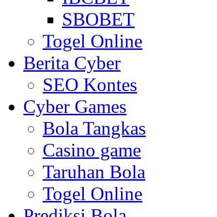
SBOBET
Togel Online
Berita Cyber
SEO Kontes
Cyber Games
Bola Tangkas
Casino game
Taruhan Bola
Togel Online
Prediksi Bola