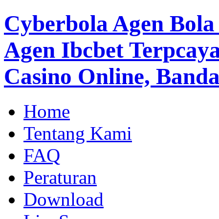
Cyberbola Agen Bola 
Agen Ibcbet Terpcaya
Casino Online, Banda
Home
Tentang Kami
FAQ
Peraturan
Download