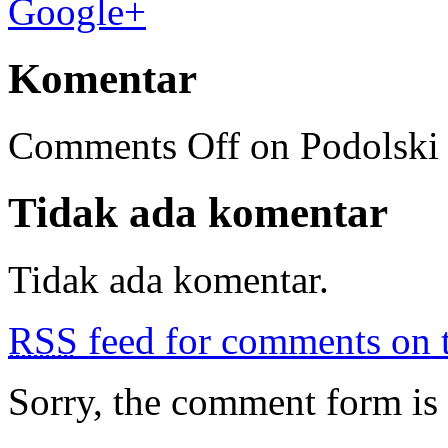
Google+
Komentar
Comments Off
on Podolski 
Tidak ada komentar
Tidak ada komentar.
RSS
feed for comments on t
Sorry, the comment form is c