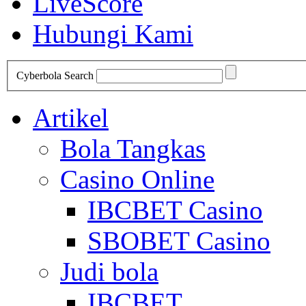
LiveScore
Hubungi Kami
Cyberbola Search
Artikel
Bola Tangkas
Casino Online
IBCBET Casino
SBOBET Casino
Judi bola
IBCBET