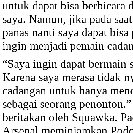
untuk dapat bisa berbicara
saya. Namun, jika pada saat
panas nanti saya dapat bisa
ingin menjadi pemain cadan
“Saya ingin dapat bermain 
Karena saya merasa tidak 
cadangan untuk hanya meno
sebagai seorang penonton.”
beritakan oleh Squawka. P
Arsenal meminjamkan Podol