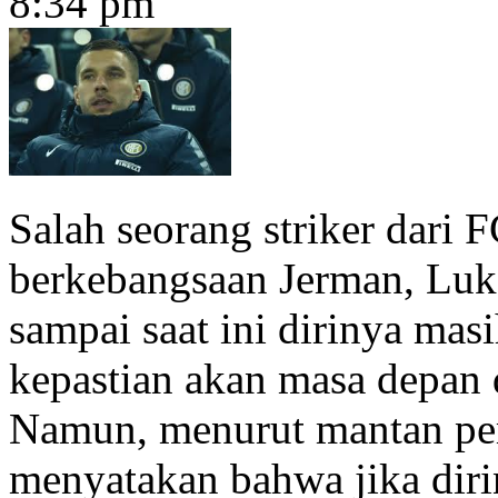
8:34 pm
Salah seorang striker dari 
berkebangsaan Jerman, Luk
sampai saat ini dirinya ma
kepastian akan masa depan d
Namun, menurut mantan pem
menyatakan bahwa jika diri